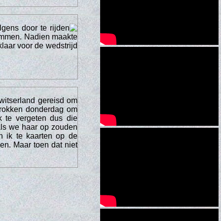
gens door te rijden
ammen. Nadien maakte
laar voor de wedstrijd
witserland gereisd om
rtrokken donderdag om
k te vergeten dus die
als we haar op zouden
n ik te kaarten op de
en. Maar toen dat niet