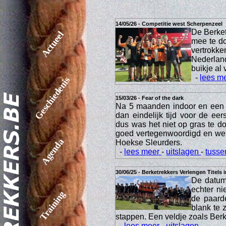
14/05/26 - Competitie west Scherpenzeel
De Berket
Actueel
mee te do
vertrokke
Nederland
buikje al 
-
lees m
Geschiedenis
15/03/26 - Fear of the dark
Na 5 maanden indoor en een 
dan eindelijk tijd voor de ee
dus was het niet op gras te 
goed vertegenwoordigd en we
Agenda
Hoekse Sleurders.
-
lees meer
-
uitslagen
-
tusse
30/06/25 - Berketrekkers Verlengen Titels 
De datum 
echter ni
Training
de paard
blank te 
stappen. Een veldje zoals Berke
-
lees meer
-
uitslagen
-