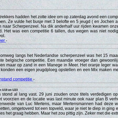
rekkers hadden het zotte idee om op zaterdag avond een compe
en. Ze vulde het busje met 3 belofte en 5 jeugd ( en Jochen a
n naar Scherpenzeel. Na dik anderhalf uur rijden kwamen onze
. Het was een competitie 6 tallen, dus wegen was niet nodig
vol.
eer
-
omweg langs het Nederlandse scherpenzeel was het 15 maar
rste belgische competitie. Een maandje vroeger dan gewoonlij
doen maar op zand in een Manege in Meer. Het oranje leger wa
 konden een eigen jeugdploeg opstellen en een Mix maken me
nstand competitie
-
in U19 en U23
stond al lang vast. 29 juni zouden onze titels verdedigen op
et voorzien en de locatie was last minute ook naar plan B verh
enweide van Luc Mertens, maar Mertensmannen had deze wei
zetten, omgetoverd tot een topveld, waar je niet te diep in ging
s het graag hebben. Maar het zou pittig zijn. Zeker met die ext