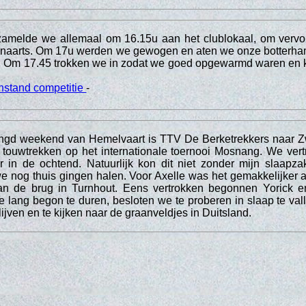
zamelde we allemaal om 16.15u aan het clublokaal, om vervol
Lenaarts. Om 17u werden we gewogen en aten we onze botterh
d. Om 17.45 trokken we in zodat we goed opgewarmd waren en k
nstand competitie
-
engd weekend van Hemelvaart is TTV De Berketrekkers naar Z
 touwtrekken op het internationale toernooi Mosnang. We ve
 in de ochtend. Natuurlijk kon dit niet zonder mijn slaapza
 nog thuis gingen halen. Voor Axelle was het gemakkelijker 
an de brug in Turnhout. Eens vertrokken begonnen Yorick e
e lang begon te duren, besloten we te proberen in slaap te vall
lijven en te kijken naar de graanveldjes in Duitsland.