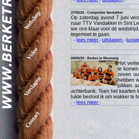
Webshop
27/06/25 - Competitie Vandakker
Op zaterdag avond 7 juni ver
naar TTV Vandakker in Sint 
we ons klaar voor de wedstrij
tegemoet te gaan.
-
lees meer
-
uitslagen
-
tusse
Video
04/06/25 - Berkes in Mosnang
Het verl
te komen
zeven uur
Verslagen
hebben we
pikken a
achterbank. Toen het kaarten t
lukte besloot ik om wakker te b
-
lees meer
-
Contact