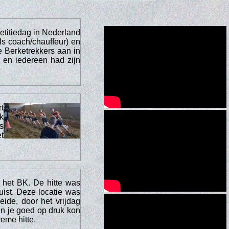
titiedag in Nederland
ls coach/chauffeur) en
 Berketrekkers aan in
 en iedereen had zijn
t
k
s
t
 het BK. De hitte was
uist. Deze locatie was
de, door het vrijdag
 en je goed op druk kon
reme hitte.