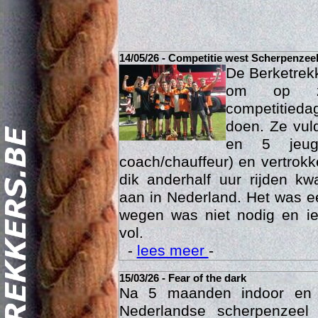
14/05/26 - Competitie west Scherpenzee
De Berketrek
om op za
competitied
doen. Ze vul
en 5 jeu
coach/chauffeur) en vertrok
dik anderhalf uur rijden k
Act
aan in Nederland. Het was ee
wegen was niet nodig en ie
vol.
-
lees meer
-
15/03/26 - Fear of the dark
Na 5 maanden indoor en
Nederlandse scherpenzee