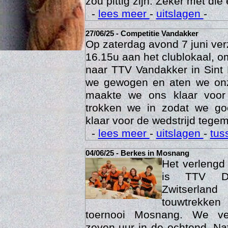
zou pittig zijn. Zeker met die 
-
lees meer
-
uitslagen
-
27/06/25 - Competitie Vandakker
Op zaterdag avond 7 juni ve
16.15u aan het clublokaal, o
naar TTV Vandakker in Sint
we gewogen en aten we on
maakte we ons klaar voor
trokken we in zodat we g
klaar voor de wedstrijd tegem
Age
-
lees meer
-
uitslagen
-
tus
04/06/25 - Berkes in Mosnang
Het verleng
is TTV De
Zwitserlan
touwtrekken
toernooi Mosnang. We ve
zeven uur in de ochtend. Nat