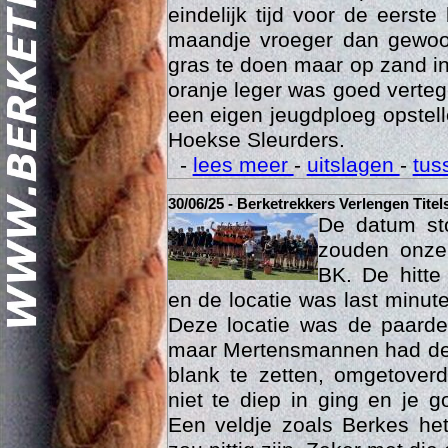
eindelijk tijd voor de eerst
maandje vroeger dan gewoon
gras te doen maar op zand i
oranje leger was goed vert
een eigen jeugdploeg opste
Hoekse Sleurders.
-
lees meer
-
uitslagen
-
tus
Geschi
30/06/25 - Berketrekkers Verlengen Titel
De datum sto
zouden onze 
BK. De hitte
en de locatie was last minut
Deze locatie was de paard
maar Mertensmannen had dez
blank te zetten, omgetoverd
niet te diep in ging en je 
Een veldje zoals Berkes he