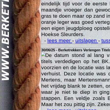
eindelijk tijd voor de eerst
maandje vroeger dan gewoon
gras te doen maar op zand i
oranje leger was goed vert
een eigen jeugdploeg opste
Hoekse Sleurders.
-
lees meer
-
uitslagen
-
tus
Geschi
30/06/25 - Berketrekkers Verlengen Titel
De datum stond al lang v
titels verdedigen op het BK
voorzien en de locatie was l
verhuist. Deze locatie was
Mertens, maar Mertensmann
het vrijdag blank te zetten, 
waar je niet te diep in gi
stappen. Een veldje zoals 
Maar het zou pittig zijn. Zeke