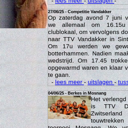
-
lees meer
-
uitslagen
-
27/06/25 - Competitie Vandakker
Op zaterdag avond 7 juni 
we allemaal om 16.15u
clublokaal, om vervolgens doo
naar TTV Vandakker in Sint
Om 17u werden we gewo
botterhammen. Nadien maak
wedstrijd. Om 17.45 trok
opgewarmd waren en klaar v
Age
te gaan.
-
lees meer
-
uitslagen
-
tus
04/06/25 - Berkes in Mosnang
Het verleng
is TTV De
Zwitserlan
touwtrekken
toernooi Mosnang. We ve