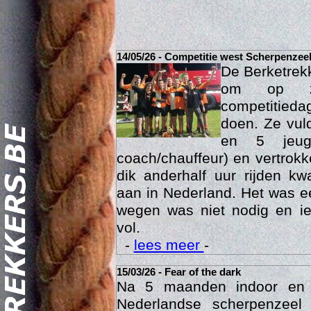
14/05/26 - Competitie west Scherpenzee
De Berketrek
om op za
competitied
doen. Ze vul
en 5 jeu
coach/chauffeur) en vertrok
dik anderhalf uur rijden k
Act
aan in Nederland. Het was ee
wegen was niet nodig en ie
vol.
-
lees meer
-
15/03/26 - Fear of the dark
Na 5 maanden indoor en
Nederlandse scherpenzee