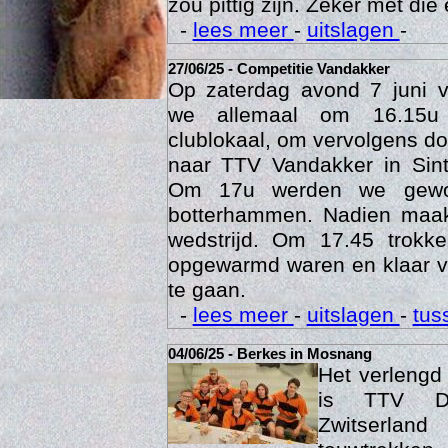
Een veldje zoals Berkes he
zou pittig zijn. Zeker met die 
-
lees meer
-
uitslagen
-
27/06/25 - Competitie Vandakker
Op zaterdag avond 7 juni 
we allemaal om 16.15u
clublokaal, om vervolgens doo
naar TTV Vandakker in Sint
Om 17u werden we gewo
botterhammen. Nadien maak
Age
wedstrijd. Om 17.45 trok
opgewarmd waren en klaar v
te gaan.
-
lees meer
-
uitslagen
-
tus
04/06/25 - Berkes in Mosnang
Het verleng
is TTV De
Zwitserlan