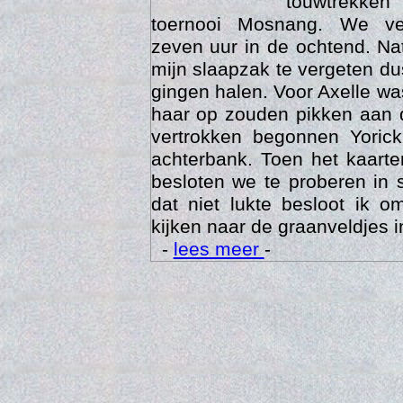
touwtrekken
toernooi Mosnang. We ve
zeven uur in de ochtend. Nat
mijn slaapzak te vergeten d
gingen halen. Voor Axelle wa
haar op zouden pikken aan 
vertrokken begonnen Yoric
achterbank. Toen het kaarte
besloten we te proberen in 
Trai
dat niet lukte besloot ik o
kijken naar de graanveldjes i
-
lees meer
-