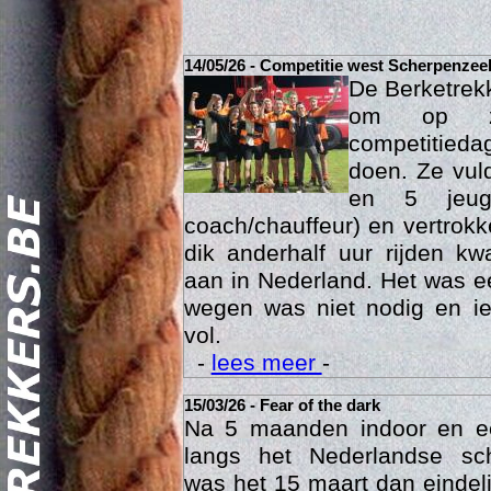
14/05/26 - Competitie west Scherpenzee
De Berketrek
om op za
competitied
doen. Ze vul
en 5 jeu
coach/chauffeur) en vertrok
dik anderhalf uur rijden k
Act
aan in Nederland. Het was ee
wegen was niet nodig en ie
vol.
-
lees meer
-
15/03/26 - Fear of the dark
Na 5 maanden indoor en 
langs het Nederlandse sc