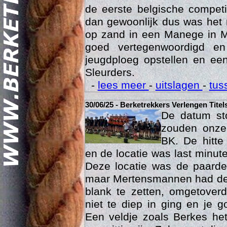
was het 15 maart dan eindelij
de eerste belgische compet
dan gewoonlijk dus was het 
op zand in een Manege in M
goed vertegenwoordigd e
jeugdploeg opstellen en e
Sleurders.
Geschi
-
lees meer
-
uitslagen
-
tus
30/06/25 - Berketrekkers Verlengen Titel
De datum sto
zouden onze 
BK. De hitte
en de locatie was last minut
Deze locatie was de paard
maar Mertensmannen had dez
blank te zetten, omgetoverd
niet te diep in ging en je 