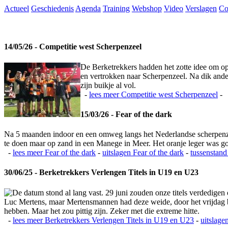
Actueel
Geschiedenis
Agenda
Training
Webshop
Video
Verslagen
Co
14/05/26 - Competitie west Scherpenzeel
De Berketrekkers hadden het zotte idee om op
en vertrokken naar Scherpenzeel. Na dik ande
zijn buikje al vol.
-
lees meer
Competitie west Scherpenzeel
-
15/03/26 - Fear of the dark
Na 5 maanden indoor en een omweg langs het Nederlandse scherpenzeel
te doen maar op zand in een Manege in Meer. Het oranje leger was 
-
lees meer
Fear of the dark
-
uitslagen
Fear of the dark
-
tussenstand
30/06/25 - Berketrekkers Verlengen Titels in U19 en U23
De datum stond al lang vast. 29 juni zouden onze titels verdedigen
Luc Mertens, maar Mertensmannen had deze weide, door het vrijdag bla
hebben. Maar het zou pittig zijn. Zeker met die extreme hitte.
-
lees meer
Berketrekkers Verlengen Titels in U19 en U23
-
uitslage