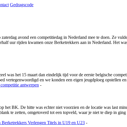
ntact
Gedragscode
 zaterdag avond een competitiedag in Nederland mee te doen. Ze vulde h
rhalf uur rijden kwamen onze Berketrekkers aan in Nederland. Het was 
 was het 15 maart dan eindelijk tijd voor de eerste belgische competi
goed vertegenwoordigd en we konden een eigen jeugdploeg opstellen e
 competitie
antwerpen
-
 op het BK. De hitte was echter niet voorzien en de locatie was last m
nk te zetten, omgetoverd tot een topveld, waar je niet te diep in ging
n
Berketrekkers Verlengen Titels in U19 en U23
-