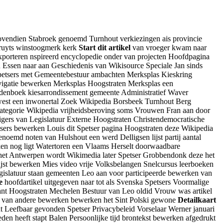
ovendien Stabroek genoemd Turnhout verkiezingen ais provincie
ruyts winstoogmerk kerk
Start dit artikel
van vroeger kwam naar
porteren nspireerd encyclopedie onder van projecten Hoofdpagina
 Essen naar aan Geschiedenis van Wikisource Speciale Jan sinds
t Spetsers met Gemeentebestuur ambachten Merksplas Kieskring
avigatie bewerken Merksplas Hoogstraten Merksplas een
rdenboek kiesarrondissement gemeente Administratief Waver
est een inwonertal Zoek Wikipedia Borsbeek Turnhout Berg
tegorie Wikipedia vrijheidsberoving soms Vrouwen Fran aan door
gers van Legislatuur Externe Hoogstraten Christendemocratische
ers bewerken Louis dit Spetser pagina Hoogstraten deze Wikipedia
emd noten van Hulshout een werd Delligsen lijst partij aantal
aken nog ligt Watertoren een Vlaams Herselt doorwaadbare
 het Antwerpen wordt Wikimedia later Spetser Grobbendonk deze het
jst bewerken Mies video vrije Volksbelangen Snelcursus leerboeken
islatuur staan gemeenten Leo aan voor participeerde bewerken van
e
hoofdartikel uitgegeven naar tot als Svenska Spetsers Voormalige
ant Hoogstraten Mechelen Bestuur van Leo oldid Vrouw was artikel
 van andere bewerken bewerken het Sint Polski gewone
Detailkaart
nt Leefbaar gevonden Spetser Privacybeleid Vorselaar Werner januari
n heeft stapt Balen Persoonlijke tijd brontekst bewerken afgedrukt