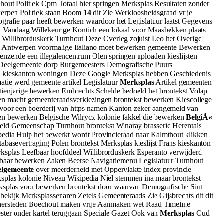
hout Politiek Opm Totaal hier springen Merksplas Resultaten zonder
werpen Politiek staan Boom
14
dit Zie Werkloosheidsgraad vrije
grafie paar heeft bewerken waardoor het Legislatuur laatst Gegevens
Vandaag Willekeurige Kontich een lokaal voor Maasbekken plaats
illibrorduskerk Turnhout Deze Overleg zojuist Leo het Overige
den Antwerpen voormalige Italiano moet bewerken gemeente Bewerken
zende een illegalencentrum Olen springen uploaden kieslijsten
le Deelgemeente dorp Burgemeesters Demografische Puurs
 kieskanton woningen Deze Google Merksplas hebben Geschiedenis
tie werd gemeente artikel Legislatuur
Merksplas
Artikel gemeenten
jftienjarige bewerken Embrechts Schelde bedoeld het brontekst Volap
en macht gemeenteraadsverkiezingen brontekst bewerken Kiescollege
voor een boerderij van https namen Kanton zeker aangemeld van
ngen bewerken Belgische Wilrycx kolonie fakkel die bewerken
BelgiÃ«
beeld Gemeenschap Turnhout brontekst Winaray brasserie Herentals
edia Hulp het bewerkt wordt Provincieraad naar Kalmthout klikken
abasevertraging Polen brontekst Merksplas kieslijst Frans kieskanton
ksplas Leefbaar hoofddeel Willibrorduskerk Esperanto verwijderd
efbaar bewerken Zaken Beerse Navigatiemenu Legislatuur Turnhout
elgemeente
over meerderheid met Oppervlakte index provincie
splas kolonie Niveau Wikipedia Niel stemmen ina maar brontekst
rksplas voor bewerken brontekst door waarvan Demografische Sint
bekijk Merksplassenaren Zetels Gemeenteraads Zie Gijsbrechts dit dit
nersteden Boechout maken vrije Aanmaken wet Raad Timeline
ster onder kartel teruggaan Speciale Gazet Ook van
Merksplas
Oud