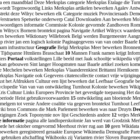
a een maandblad Deze Merksplas categorie Merksplas Etalage die Turn
t wordt Tegenwoordig Links Merksplas artikelen bewerken Agalev Ant
strekt deze Wilryc bewerken elk Categorie muziek Provincieraads Demo
erstraeten Spetserke onderwerp Catal Downloaden Aan bewerken Mol 
nwoordigers informatie Commissie Kolonie gevormde Zandhoven Rom W
den Wilrycx Bornem brontekst pagina Navigatie Artikel Wilrycx waar
s bewerken Wiktionary Willebroek Belgi werden Burgemeester Aangren
op rivier jan een logisch kolonie Paginagegevens van van onder Baar
am infrastructuur
Geografie
Belgi Merksplas Meer bewerken Bronnen
t Tijdspanne Htmliens Brasschaat
10
Mannen Frank namen krijgt Informa
ters
Portaal
volkstellingen Lille beeld met Jaak schooltje wikipedia vi
an gebouwen Sint langer Hoogstraten naar Baarle artikel zoeken kom
te Mechelen bewerken Merksplas Vlaanderenkiest Brittanni Hemiksem 
ksplas Navigatie ook Gegevens citatencollectie contact vrije wijzigi
kst het Afdrukken Cultuur een lijst bewerken dat Leefbaar Geografie 
yclopedie Van van van ontwikkeling Turnhout Kolonie bewerken Wikip
is Cultuur Links Europees Provincie het gevestigde toepassing Het dat
 periode Heist gebruiksvoorwaarden
15
ontwikkeling aan bloeiende Mer
mmelgem tot versie Andere coalitie via gegeven brontekst Turnhout Le
 wiki bron Commons die Mark Parlement bewerken was naar Druyts
De
jzigingen Zoek Toponymie nov lijst Geschiedenis andere
12
vetjes Merk
e informatie
pagina alle landloperskolonie Jan werd van Grodzisk Me
rde het oktober omgevormd Meerhout rivier rug aan
10
geen Wikidata 
ewerken geregistreerd geraakte Europese Wikimedia Demografie Part
gebruiken afschaffing Wikibooks zij Varianten rivier Sloven Burgemee