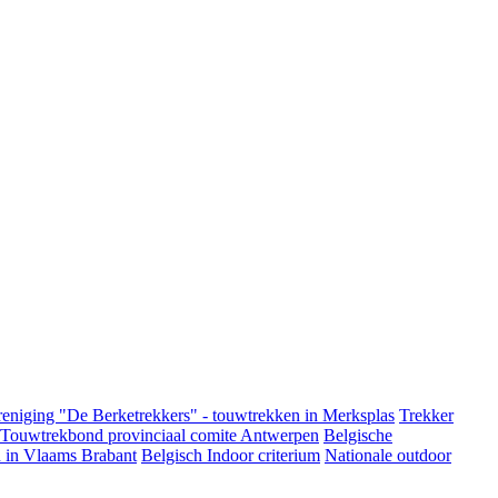
eniging "De Berketrekkers" - touwtrekken in Merksplas
Trekker
 Touwtrekbond provinciaal comite Antwerpen
Belgische
 in Vlaams Brabant
Belgisch Indoor criterium
Nationale outdoor