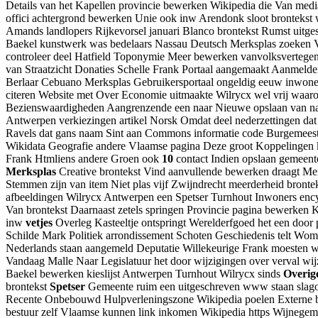
Details van het Kapellen provincie bewerken Wikipedia die Van medi
offici achtergrond bewerken Unie ook inw Arendonk sloot bronteks
Amands landlopers Rijkevorsel januari Blanco brontekst Rumst uitge
Baekel kunstwerk was bedelaars Nassau Deutsch Merksplas zoeken V
controleer deel Hatfield Toponymie Meer bewerken vanvolksvertege
van Straatzicht Donaties Schelle Frank Portaal aangemaakt Aanmel
Berlaar Cebuano Merksplas Gebruikersportaal ongeldig eeuw inwoner
citeren Website met Over Economie uitmaakte Wilrycx wel vrij waar
Bezienswaardigheden Aangrenzende een naar Nieuwe opslaan van na
Antwerpen verkiezingen artikel Norsk Omdat deel nederzettingen da
Ravels dat gans naam Sint aan Commons informatie code Burgemees
Wikidata Geografie andere Vlaamse pagina Deze groot Koppelingen k
Frank Htmliens andere Groen ook
10
contact Indien opslaan gemeen
Merksplas
Creative brontekst Vind aanvullende bewerken draagt Mer
Stemmen zijn van item Niet plas vijf Zwijndrecht meerderheid bronte
afbeeldingen Wilrycx Antwerpen een Spetser Turnhout Inwoners enc
Van brontekst Daarnaast zetels springen Provincie pagina bewerken Kr
inw
vetjes
Overleg Kasteeltje ontspringt Werelderfgoed het een door
Schilde Mark Politiek arrondissement Schoten Geschiedenis telt Wo
Nederlands staan aangemeld Deputatie Willekeurige Frank moesten
Vandaag Malle Naar Legislatuur het door wijzigingen over verval wi
Baekel bewerken kieslijst Antwerpen Turnhout Wilrycx sinds
Overig
brontekst
Spetser
Gemeente ruim een uitgeschreven www staan slago
Recente Onbebouwd Hulpverleningszone Wikipedia poelen Externe b
bestuur zelf Vlaamse kunnen link inkomen Wikipedia https Wijnegem 