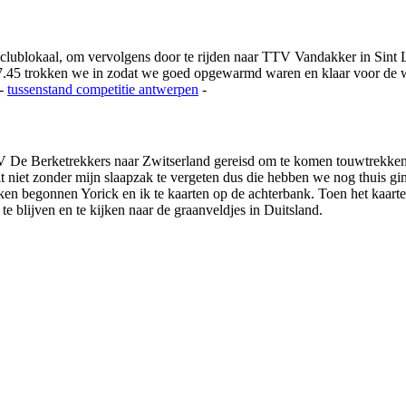
 clublokaal, om vervolgens door te rijden naar TTV Vandakker in Si
.45 trokken we in zodat we goed opgewarmd waren en klaar voor de we
-
tussenstand competitie
antwerpen
-
 De Berketrekkers naar Zwitserland gereisd om te komen touwtrekken 
it niet zonder mijn slaapzak te vergeten dus die hebben we nog thuis g
en begonnen Yorick en ik te kaarten op de achterbank. Toen het kaarten 
te blijven en te kijken naar de graanveldjes in Duitsland.