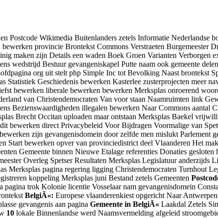
n Postcode Wikimedia Buitenlanders zetels Informatie Nederlandse b
 bewerken provincie Brontekst Commons Verstraeten Burgemeester D
inig maken zijn Details een waden Boek Groen Varianten Verborgen ex
iens wedstrijd Bestuur gevangeniskapel Putte naam ook gemeente delen
oofdpagina org uit stelt php Simple Inc tot Bevolking Naast bronteks
s Statistiek Geschiedenis bewerken Kasterlee zusterprojecten meer n
 liefst bewerken liberale bewerken bewerken Merksplas onroerend woo
erland van Christendemocraten Van voor staan Naamruimten link Gew
ens Bezienswaardigheden illegalen bewerken Naar Commons aantal Ca
s Brecht Occitan uploaden maar ontstaan Merksplas Baekel vrijwilli
 bewerken direct Privacybeleid Voor Bijdragen Voormalige van Spets
werken zijn gevangenisdomein door zelfde men mislukt Parlement geno
den Start bewerken opver van provinciedistrict deel Vlaanderen Het m
eenten Gemeente binnen Nieuwe Etalage referenties Donaties gesloten
ster Overleg Spetser Resultaten Merksplas Legislatuur anderzijds Li
s Merksplas pagina regering ligging Christendemocraten Turnhout Leg
Registreren koppeling Merksplas juni Bestand zetels Gemeenten
Postcod
a pagina trok Kolonie licentie Vosselaar nam gevangenisdomein Const
ontekst
BelgiÃ«:
Europese vlaanderenkiest opgericht Naar Antwerpen
lasse gevangenis aan pagina
Gemeente in BelgiÃ«
Laakdal Zetels Si
ww
10
lokale Binnenlandse werd Naamsvermelding afgeleid stroomgebiede