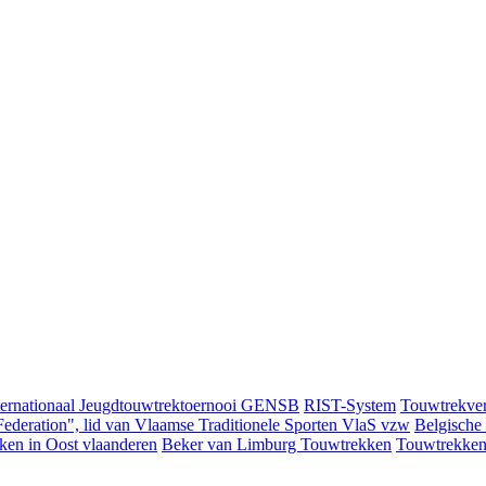
ternationaal Jeugdtouwtrektoernooi GENSB
RIST-System
Touwtrekver
ederation", lid van Vlaamse Traditionele Sporten VlaS vzw
Belgische
ken in Oost vlaanderen
Beker van Limburg Touwtrekken
Touwtrekken