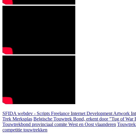
SFIDA webdev - Scripts Freelance Internet Development Artwork
In
Trek Merksplas
Belgische Touwtrek Bond, erkent door "Tug of War F
Touwtrekbond provinciaal comite West en Oost vlaanderen
Touwtrek
competitie touwtrekken