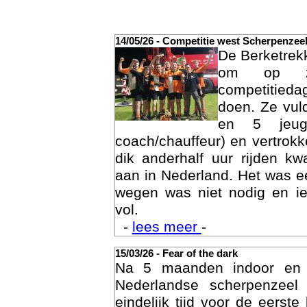
14/05/26 - Competitie west Scherpenzee
De Berketrek
om op za
competitied
doen. Ze vul
en 5 jeu
coach/chauffeur) en vertrok
dik anderhalf uur rijden k
aan in Nederland. Het was ee
Act
wegen was niet nodig en ie
vol.
-
lees meer
-
15/03/26 - Fear of the dark
Na 5 maanden indoor en
Nederlandse scherpenzee
eindelijk tijd voor de eerst