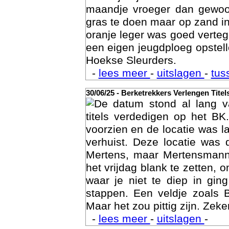
maandje vroeger dan gewoon
gras te doen maar op zand i
oranje leger was goed vert
een eigen jeugdploeg opste
Hoekse Sleurders.
-
lees meer
-
uitslagen
-
tus
Geschi
30/06/25 - Berketrekkers Verlengen Titel
De datum stond al lang v
titels verdedigen op het BK
voorzien en de locatie was l
verhuist. Deze locatie was
Mertens, maar Mertensmann
het vrijdag blank te zetten, 
waar je niet te diep in gi
stappen. Een veldje zoals 
Maar het zou pittig zijn. Zeke
-
lees meer
-
uitslagen
-