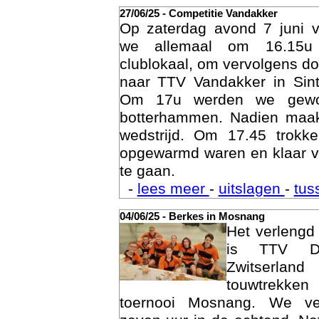
27/06/25 - Competitie Vandakker
Op zaterdag avond 7 juni 
we allemaal om 16.15u
clublokaal, om vervolgens doo
naar TTV Vandakker in Sint
Om 17u werden we gewo
botterhammen. Nadien maak
wedstrijd. Om 17.45 trok
opgewarmd waren en klaar v
te gaan.
Age
-
lees meer
-
uitslagen
-
tus
04/06/25 - Berkes in Mosnang
Het verleng
is TTV De
Zwitserlan
touwtrekken
toernooi Mosnang. We ve