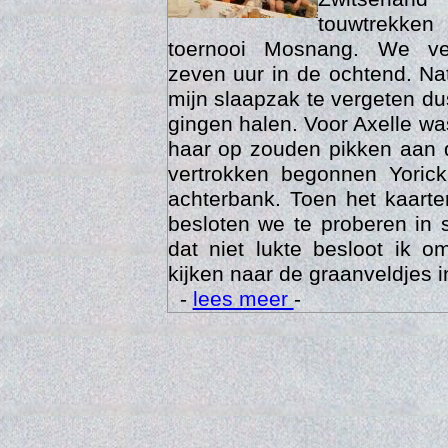
touwtrekken
toernooi Mosnang. We ve
zeven uur in de ochtend. Nat
mijn slaapzak te vergeten d
gingen halen. Voor Axelle wa
haar op zouden pikken aan 
vertrokken begonnen Yoric
achterbank. Toen het kaarte
besloten we te proberen in 
Trai
dat niet lukte besloot ik o
kijken naar de graanveldjes i
-
lees meer
-