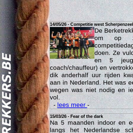
14/05/26 - Competitie west Scherpenzee
De Berketrek
om op za
competitied
doen. Ze vul
en 5 jeu
coach/chauffeur) en vertrok
dik anderhalf uur rijden k
Act
aan in Nederland. Het was ee
wegen was niet nodig en ie
vol.
-
lees meer
-
15/03/26 - Fear of the dark
Na 5 maanden indoor en 
langs het Nederlandse sc