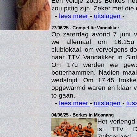
Een veldje zoals Berkes he
zou pittig zijn. Zeker met die 
-
lees meer
-
uitslagen
-
27/06/25 - Competitie Vandakker
Op zaterdag avond 7 juni 
we allemaal om 16.15u
clublokaal, om vervolgens doo
naar TTV Vandakker in Sint
Om 17u werden we gewo
botterhammen. Nadien maak
Age
wedstrijd. Om 17.45 trok
opgewarmd waren en klaar v
te gaan.
-
lees meer
-
uitslagen
-
tus
04/06/25 - Berkes in Mosnang
Het verleng
is TTV De
Zwitserlan