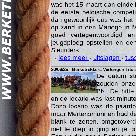
was het 15 maart dan eindelij
de eerste belgische compet
dan gewoonlijk dus was het 
op zand in een Manege in M
goed vertegenwoordigd e
jeugdploeg opstellen en e
Sleurders.
Geschi
-
lees meer
-
uitslagen
-
tus
30/06/25 - Berketrekkers Verlengen Titel
De datum sto
zouden onze 
BK. De hitte
en de locatie was last minut
Deze locatie was de paard
maar Mertensmannen had dez
blank te zetten, omgetoverd
niet te diep in ging en je 