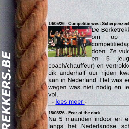
14/05/26 - Competitie west Scherpenzee
De Berketrek
om op za
competitied
doen. Ze vul
en 5 jeu
coach/chauffeur) en vertrok
dik anderhalf uur rijden k
Act
aan in Nederland. Het was ee
wegen was niet nodig en ie
vol.
-
lees meer
-
15/03/26 - Fear of the dark
Na 5 maanden indoor en 
langs het Nederlandse sc