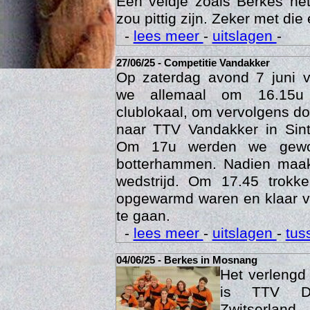
Een veldje zoals Berkes he
zou pittig zijn. Zeker met die 
-
lees meer
-
uitslagen
-
27/06/25 - Competitie Vandakker
Op zaterdag avond 7 juni 
we allemaal om 16.15u
clublokaal, om vervolgens doo
naar TTV Vandakker in Sint
Om 17u werden we gewo
botterhammen. Nadien maak
Age
wedstrijd. Om 17.45 trok
opgewarmd waren en klaar v
te gaan.
-
lees meer
-
uitslagen
-
tus
04/06/25 - Berkes in Mosnang
Het verleng
is TTV De
Zwitserlan