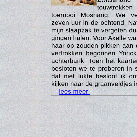
touwtrekken
toernooi Mosnang. We ve
zeven uur in de ochtend. Nat
mijn slaapzak te vergeten d
gingen halen. Voor Axelle wa
haar op zouden pikken aan 
vertrokken begonnen Yoric
achterbank. Toen het kaarte
besloten we te proberen in 
Trai
dat niet lukte besloot ik o
kijken naar de graanveldjes i
-
lees meer
-