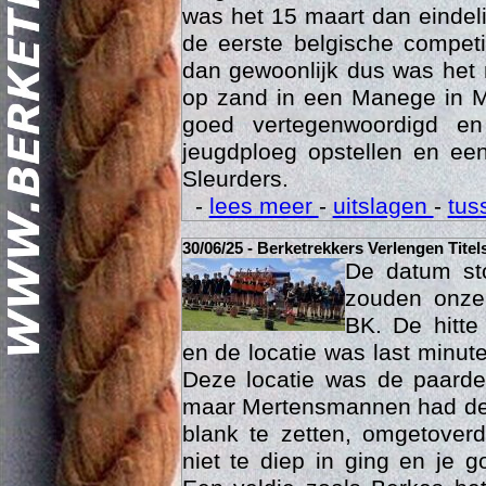
was het 15 maart dan eindelij
de eerste belgische compet
dan gewoonlijk dus was het 
op zand in een Manege in M
goed vertegenwoordigd e
jeugdploeg opstellen en e
Sleurders.
Geschi
-
lees meer
-
uitslagen
-
tus
30/06/25 - Berketrekkers Verlengen Titel
De datum sto
zouden onze 
BK. De hitte
en de locatie was last minut
Deze locatie was de paard
maar Mertensmannen had dez
blank te zetten, omgetoverd
niet te diep in ging en je 