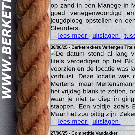
dan gewoonlijk dus was het 
op zand in een Manege in M
goed vertegenwoordigd e
jeugdploeg opstellen en e
Sleurders.
-
lees meer
-
uitslagen
-
tus
30/06/25 - Berketrekkers Verlengen Titel
Geschi
De datum stond al lang v
titels verdedigen op het BK
voorzien en de locatie was l
verhuist. Deze locatie was
Mertens, maar Mertensmann
het vrijdag blank te zetten, 
waar je niet te diep in gi
stappen. Een veldje zoals 
Maar het zou pittig zijn. Zeke
-
lees meer
-
uitslagen
-