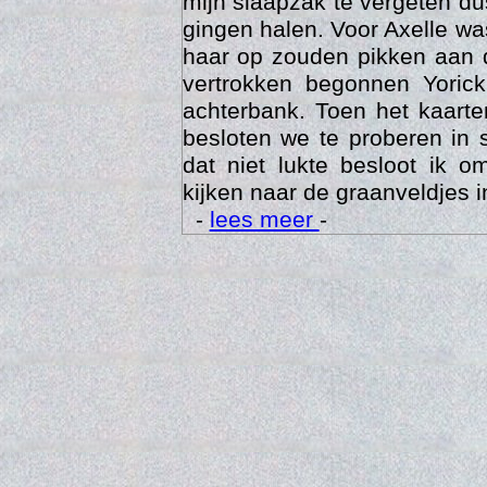
mijn slaapzak te vergeten d
gingen halen. Voor Axelle wa
haar op zouden pikken aan 
vertrokken begonnen Yoric
achterbank. Toen het kaarte
besloten we te proberen in 
dat niet lukte besloot ik o
kijken naar de graanveldjes i
-
lees meer
-
Trai