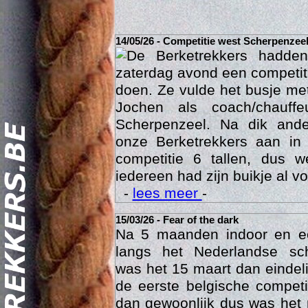
14/05/26 - Competitie west Scherpenzee
De Berketrekkers hadde
zaterdag avond een competit
doen. Ze vulde het busje met
Jochen als coach/chauffe
Scherpenzeel. Na dik ande
onze Berketrekkers aan in
competitie 6 tallen, dus 
Act
iedereen had zijn buikje al vo
-
lees meer
-
15/03/26 - Fear of the dark
Na 5 maanden indoor en 
langs het Nederlandse sc
was het 15 maart dan eindelij
de eerste belgische compet