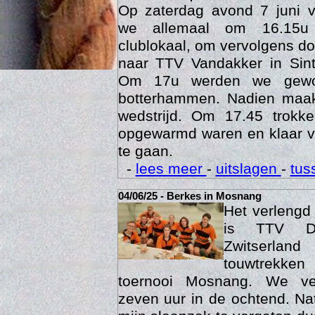
27/06/25 - Competitie Vandakker
Op zaterdag avond 7 juni 
we allemaal om 16.15u
clublokaal, om vervolgens doo
naar TTV Vandakker in Sint
Om 17u werden we gewo
botterhammen. Nadien maak
wedstrijd. Om 17.45 trok
opgewarmd waren en klaar v
te gaan.
Age
-
lees meer
-
uitslagen
-
tus
04/06/25 - Berkes in Mosnang
Het verleng
is TTV De
Zwitserlan
touwtrekken
toernooi Mosnang. We ve
zeven uur in de ochtend. Nat