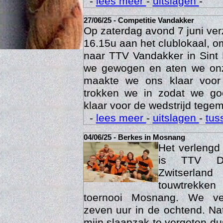
-
lees meer
-
uitslagen
-
27/06/25 - Competitie Vandakker
Op zaterdag avond 7 juni ve
16.15u aan het clublokaal, o
naar TTV Vandakker in Sint
we gewogen en aten we on
maakte we ons klaar voor
trokken we in zodat we g
klaar voor de wedstrijd tegem
-
lees meer
-
uitslagen
-
tus
Age
04/06/25 - Berkes in Mosnang
Het verleng
is TTV De
Zwitserlan
touwtrekken
toernooi Mosnang. We ve
zeven uur in de ochtend. Nat
mijn slaapzak te vergeten d