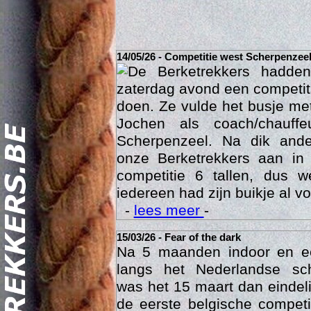
14/05/26 - Competitie west Scherpenzee
De Berketrekkers hadde
zaterdag avond een competit
doen. Ze vulde het busje met
Jochen als coach/chauffe
Scherpenzeel. Na dik ande
onze Berketrekkers aan in
competitie 6 tallen, dus 
Act
iedereen had zijn buikje al vo
-
lees meer
-
15/03/26 - Fear of the dark
Na 5 maanden indoor en 
langs het Nederlandse sc
was het 15 maart dan eindelij
de eerste belgische compet