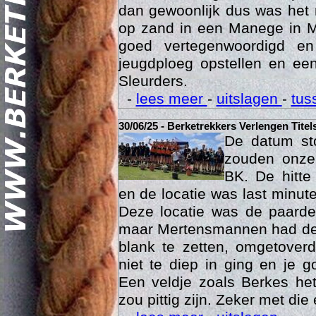
dan gewoonlijk dus was het 
op zand in een Manege in M
goed vertegenwoordigd e
jeugdploeg opstellen en e
Sleurders.
-
lees meer
-
uitslagen
-
tus
30/06/25 - Berketrekkers Verlengen Titel
Geschi
De datum sto
zouden onze 
BK. De hitte
en de locatie was last minut
Deze locatie was de paard
maar Mertensmannen had dez
blank te zetten, omgetoverd
niet te diep in ging en je 
Een veldje zoals Berkes he
zou pittig zijn. Zeker met die 