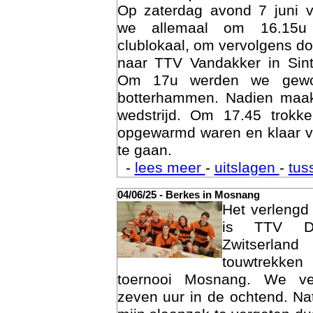
27/06/25 - Competitie Vandakker
Op zaterdag avond 7 juni 
we allemaal om 16.15u
clublokaal, om vervolgens doo
naar TTV Vandakker in Sint
Om 17u werden we gewo
botterhammen. Nadien maak
wedstrijd. Om 17.45 trok
opgewarmd waren en klaar v
te gaan.
Age
-
lees meer
-
uitslagen
-
tus
04/06/25 - Berkes in Mosnang
Het verleng
is TTV De
Zwitserlan
touwtrekken
toernooi Mosnang. We ve
zeven uur in de ochtend. Nat