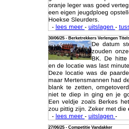
gras te doen maar op zand i
oranje leger was goed vert
een eigen jeugdploeg opste
Hoekse Sleurders.
-
lees meer
-
uitslagen
-
tus
30/06/25 - Berketrekkers Verlengen Titel
De datum sto
Geschi
zouden onze 
BK. De hitte
en de locatie was last minut
Deze locatie was de paard
maar Mertensmannen had dez
blank te zetten, omgetoverd
niet te diep in ging en je 
Een veldje zoals Berkes he
zou pittig zijn. Zeker met die 
-
lees meer
-
uitslagen
-