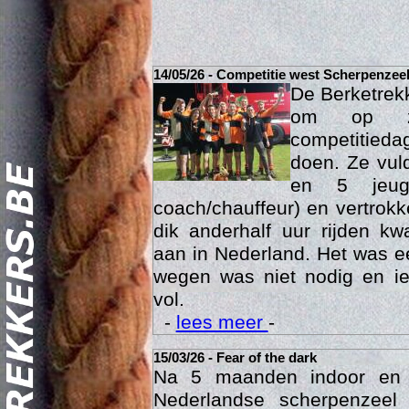
14/05/26 - Competitie west Scherpenzee
De Berketrek
om op za
competitied
doen. Ze vul
en 5 jeu
coach/chauffeur) en vertrok
dik anderhalf uur rijden k
Act
aan in Nederland. Het was ee
wegen was niet nodig en ie
vol.
-
lees meer
-
15/03/26 - Fear of the dark
Na 5 maanden indoor en
Nederlandse scherpenzee