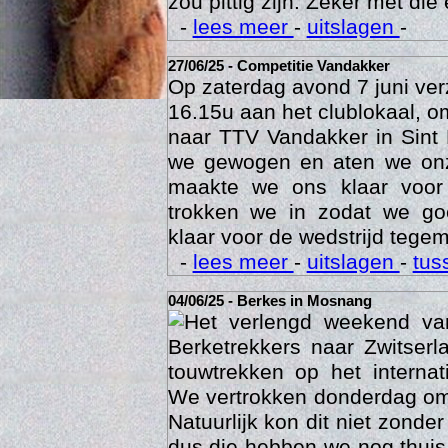
zou pittig zijn. Zeker met die 
-
lees meer
-
uitslagen
-
27/06/25 - Competitie Vandakker
Op zaterdag avond 7 juni ve
16.15u aan het clublokaal, o
naar TTV Vandakker in Sint
we gewogen en aten we on
maakte we ons klaar voor
trokken we in zodat we g
klaar voor de wedstrijd tegem
Age
-
lees meer
-
uitslagen
-
tus
04/06/25 - Berkes in Mosnang
Het verlengd weekend va
Berketrekkers naar Zwitser
touwtrekken op het interna
We vertrokken donderdag om
Natuurlijk kon dit niet zonde
dus die hebben we nog thuis