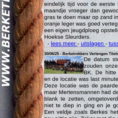
eindelijk tijd voor de eerst
maandje vroeger dan gewoon
gras te doen maar op zand i
oranje leger was goed vert
een eigen jeugdploeg opste
Hoekse Sleurders.
-
lees meer
-
uitslagen
-
tus
Geschi
30/06/25 - Berketrekkers Verlengen Titel
De datum sto
zouden onze 
BK. De hitte
en de locatie was last minut
Deze locatie was de paard
maar Mertensmannen had dez
blank te zetten, omgetoverd
niet te diep in ging en je 
Een veldje zoals Berkes he