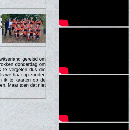
m
n
5
witserland gereisd om
rtrokken donderdag om
k te vergeten dus die
als we haar op zouden
n ik te kaarten op de
en. Maar toen dat niet