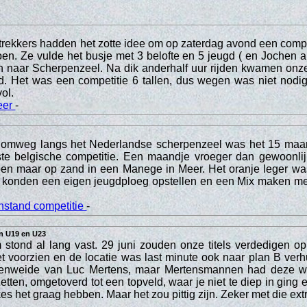
rekkers hadden het zotte idee om op zaterdag avond een compe
en. Ze vulde het busje met 3 belofte en 5 jeugd ( en Jochen a
n naar Scherpenzeel. Na dik anderhalf uur rijden kwamen onze
. Het was een competitie 6 tallen, dus wegen was niet nodig
vol.
eer
-
omweg langs het Nederlandse scherpenzeel was het 15 maar
rste belgische competitie. Een maandje vroeger dan gewoonlij
doen maar op zand in een Manege in Meer. Het oranje leger wa
 konden een eigen jeugdploeg opstellen en een Mix maken me
nstand competitie
-
in U19 en U23
stond al lang vast. 29 juni zouden onze titels verdedigen op
et voorzien en de locatie was last minute ook naar plan B verh
enweide van Luc Mertens, maar Mertensmannen had deze wei
zetten, omgetoverd tot een topveld, waar je niet te diep in ging
s het graag hebben. Maar het zou pittig zijn. Zeker met die ext