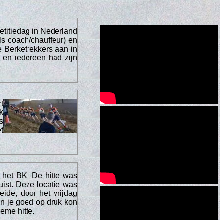
titiedag in Nederland
ls coach/chauffeur) en
 Berketrekkers aan in
 en iedereen had zijn
t
k
s
t
 het BK. De hitte was
uist. Deze locatie was
de, door het vrijdag
 en je goed op druk kon
reme hitte.