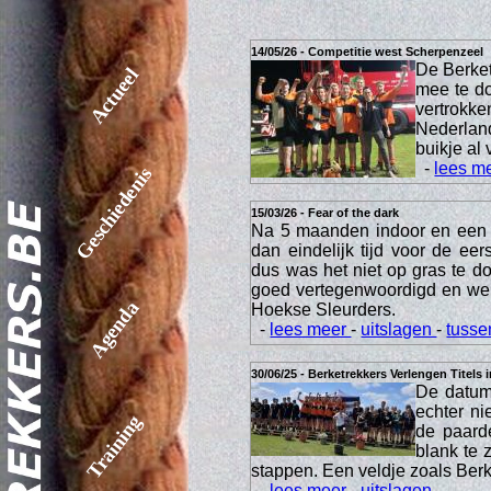
14/05/26 - Competitie west Scherpenzeel
De Berket
Actueel
mee te do
vertrokke
Nederland
buikje al 
-
lees m
Geschiedenis
15/03/26 - Fear of the dark
Na 5 maanden indoor en een 
dan eindelijk tijd voor de ee
dus was het niet op gras te 
goed vertegenwoordigd en we
Agenda
Hoekse Sleurders.
-
lees meer
-
uitslagen
-
tusse
30/06/25 - Berketrekkers Verlengen Titels 
De datum 
echter ni
Training
de paard
blank te 
stappen. Een veldje zoals Berke
-
lees meer
-
uitslagen
-