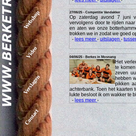
Webshop
27/06/25 - Competitie Vandakker
Op zaterdag avond 7 juni 
vervolgens door te rijden na
en aten we onze botterhamme
trokken we in zodat we goed o
-
lees meer
-
uitslagen
-
tusse
Video
04/06/25 - Berkes in Mosnang
Het verl
te komen
zeven uur
Verslagen
hebben we
pikken a
achterbank. Toen het kaarten t
lukte besloot ik om wakker te b
-
lees meer
-
Contact