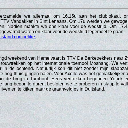
verzamelde we allemaal om 16.15u aan het clublokaal, o
ar TTV Vandakker in Sint Lenaarts. Om 17u werden we gewoge
n. Nadien maakte we ons klaar voor de wedstrijd. Om 17.4
pgewarmd waren en klaar voor de wedstrijd tegemoet te gaan.
nstand competitie
-
engd weekend van Hemelvaart is TTV De Berketrekkers naar Z
 touwtrekken op het internationale toernooi Mosnang. We ve
 in de ochtend. Natuurlijk kon dit niet zonder mijn slaapza
 nog thuis gingen halen. Voor Axelle was het gemakkelijker 
an de brug in Turnhout. Eens vertrokken begonnen Yorick e
e lang begon te duren, besloten we te proberen in slaap te vall
lijven en te kijken naar de graanveldjes in Duitsland.