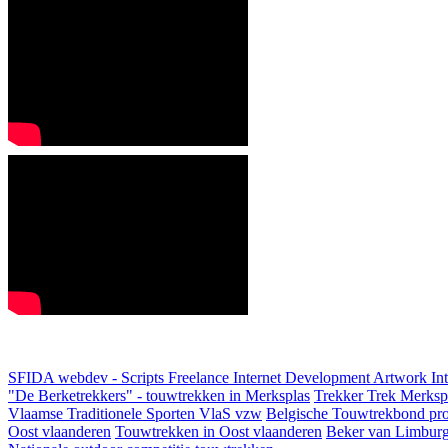
SFIDA webdev - Scripts Freelance Internet Development Artwork
In
"De Berketrekkers" - touwtrekken in Merksplas
Trekker Trek Merksp
Vlaamse Traditionele Sporten VlaS vzw
Belgische Touwtrekbond pro
Oost vlaanderen
Touwtrekken in Oost vlaanderen
Beker van Limbur