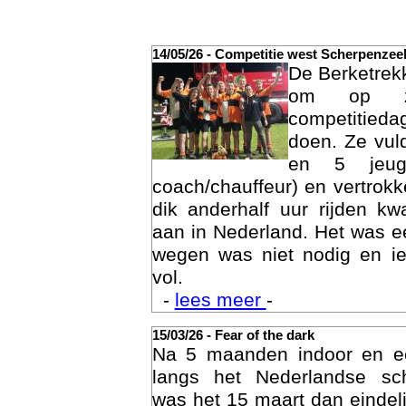
14/05/26 - Competitie west Scherpenzee
De Berketrek
om op za
competitied
doen. Ze vul
en 5 jeu
coach/chauffeur) en vertrok
dik anderhalf uur rijden k
Act
aan in Nederland. Het was ee
wegen was niet nodig en ie
vol.
-
lees meer
-
15/03/26 - Fear of the dark
Na 5 maanden indoor en 
langs het Nederlandse sc