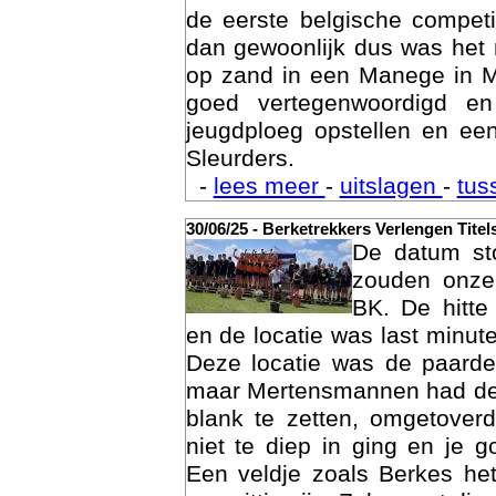
was het 15 maart dan eindelij
de eerste belgische compet
dan gewoonlijk dus was het 
op zand in een Manege in M
goed vertegenwoordigd e
jeugdploeg opstellen en e
Sleurders.
Geschi
-
lees meer
-
uitslagen
-
tus
30/06/25 - Berketrekkers Verlengen Titel
De datum sto
zouden onze 
BK. De hitte
en de locatie was last minut
Deze locatie was de paard
maar Mertensmannen had dez
blank te zetten, omgetoverd
niet te diep in ging en je 