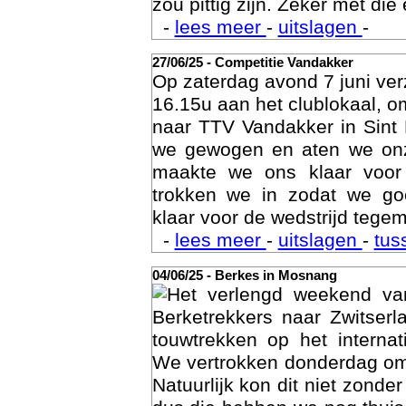
Een veldje zoals Berkes he
zou pittig zijn. Zeker met die 
-
lees meer
-
uitslagen
-
27/06/25 - Competitie Vandakker
Op zaterdag avond 7 juni ve
16.15u aan het clublokaal, o
naar TTV Vandakker in Sint
we gewogen en aten we on
maakte we ons klaar voor
trokken we in zodat we g
Age
klaar voor de wedstrijd tegem
-
lees meer
-
uitslagen
-
tus
04/06/25 - Berkes in Mosnang
Het verlengd weekend va
Berketrekkers naar Zwitser
touwtrekken op het interna
We vertrokken donderdag om
Natuurlijk kon dit niet zonde