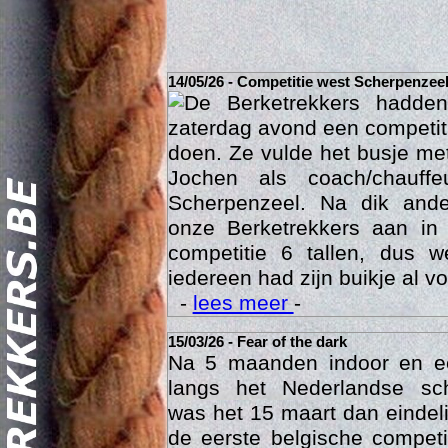
14/05/26 - Competitie west Scherpenzee
De Berketrekkers hadde
zaterdag avond een competit
doen. Ze vulde het busje met
Jochen als coach/chauffe
Scherpenzeel. Na dik ande
onze Berketrekkers aan in
competitie 6 tallen, dus 
Act
iedereen had zijn buikje al vo
-
lees meer
-
15/03/26 - Fear of the dark
Na 5 maanden indoor en 
langs het Nederlandse sc
was het 15 maart dan eindelij
de eerste belgische compet