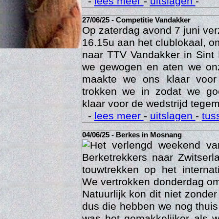
-
lees meer
-
uitslagen
-
27/06/25 - Competitie Vandakker
Op zaterdag avond 7 juni ve
16.15u aan het clublokaal, o
naar TTV Vandakker in Sint
we gewogen en aten we on
maakte we ons klaar voor
trokken we in zodat we g
klaar voor de wedstrijd tegem
-
lees meer
-
uitslagen
-
tus
Age
04/06/25 - Berkes in Mosnang
Het verlengd weekend va
Berketrekkers naar Zwitser
touwtrekken op het interna
We vertrokken donderdag om
Natuurlijk kon dit niet zonde
dus die hebben we nog thuis
was het gemakkelijker als 