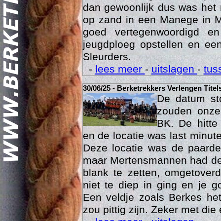
dan gewoonlijk dus was het 
op zand in een Manege in M
goed vertegenwoordigd e
jeugdploeg opstellen en e
Sleurders.
-
lees meer
-
uitslagen
-
tus
30/06/25 - Berketrekkers Verlengen Titel
Geschi
De datum sto
zouden onze 
BK. De hitte
en de locatie was last minut
Deze locatie was de paard
maar Mertensmannen had dez
blank te zetten, omgetoverd
niet te diep in ging en je 
Een veldje zoals Berkes he
zou pittig zijn. Zeker met die 