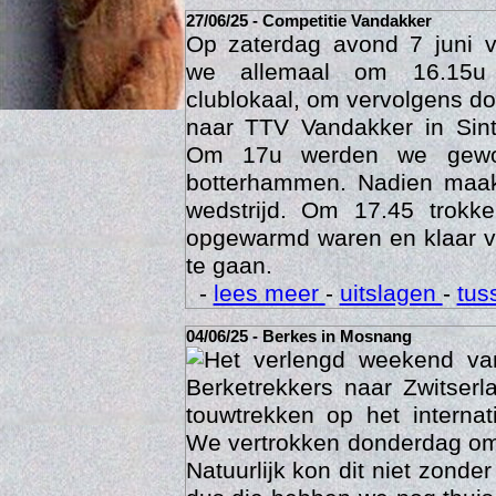
-
lees meer
-
uitslagen
-
27/06/25 - Competitie Vandakker
Op zaterdag avond 7 juni 
we allemaal om 16.15u
clublokaal, om vervolgens doo
naar TTV Vandakker in Sint
Om 17u werden we gewo
botterhammen. Nadien maak
wedstrijd. Om 17.45 trok
opgewarmd waren en klaar v
Age
te gaan.
-
lees meer
-
uitslagen
-
tus
04/06/25 - Berkes in Mosnang
Het verlengd weekend va
Berketrekkers naar Zwitser
touwtrekken op het interna
We vertrokken donderdag om
Natuurlijk kon dit niet zonde