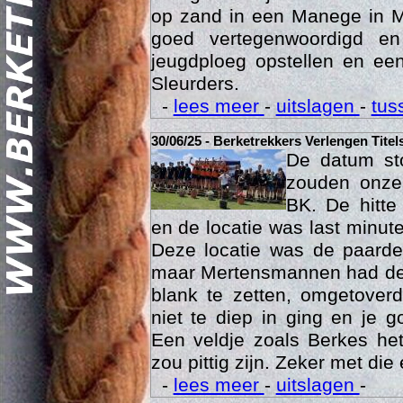
dan gewoonlijk dus was het 
op zand in een Manege in M
goed vertegenwoordigd e
jeugdploeg opstellen en e
Sleurders.
-
lees meer
-
uitslagen
-
tus
30/06/25 - Berketrekkers Verlengen Titel
Geschi
De datum sto
zouden onze 
BK. De hitte
en de locatie was last minut
Deze locatie was de paard
maar Mertensmannen had dez
blank te zetten, omgetoverd
niet te diep in ging en je 
Een veldje zoals Berkes he
zou pittig zijn. Zeker met die 