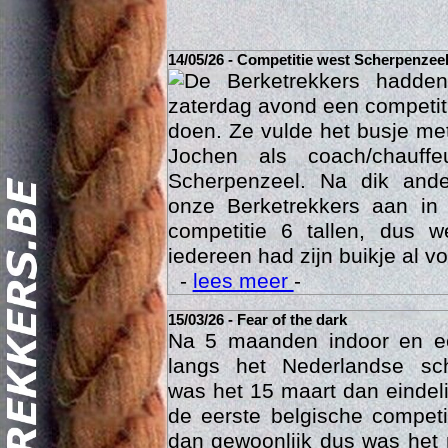
14/05/26 - Competitie west Scherpenzee
De Berketrekkers hadde
zaterdag avond een competit
doen. Ze vulde het busje met
Jochen als coach/chauffe
Scherpenzeel. Na dik ande
onze Berketrekkers aan in
competitie 6 tallen, dus 
Act
iedereen had zijn buikje al vo
-
lees meer
-
15/03/26 - Fear of the dark
Na 5 maanden indoor en 
langs het Nederlandse sc
was het 15 maart dan eindelij
de eerste belgische compet