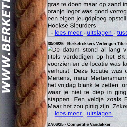
gras te doen maar op zand i
oranje leger was goed vert
een eigen jeugdploeg opste
Hoekse Sleurders.
-
lees meer
-
uitslagen
-
tus
30/06/25 - Berketrekkers Verlengen Titel
De datum stond al lang v
Geschi
titels verdedigen op het BK
voorzien en de locatie was l
verhuist. Deze locatie was
Mertens, maar Mertensmann
het vrijdag blank te zetten, 
waar je niet te diep in gi
stappen. Een veldje zoals 
Maar het zou pittig zijn. Zeke
-
lees meer
-
uitslagen
-
27/06/25 - Competitie Vandakker