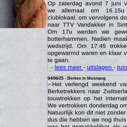
Op zaterdag avond 7 juni 
we allemaal om 16.15u
clublokaal, om vervolgens doo
naar TTV Vandakker in Sint
Om 17u werden we gewo
botterhammen. Nadien maak
wedstrijd. Om 17.45 trok
opgewarmd waren en klaar v
te gaan.
-
lees meer
-
uitslagen
-
tus
Age
04/06/25 - Berkes in Mosnang
Het verlengd weekend va
Berketrekkers naar Zwitser
touwtrekken op het interna
We vertrokken donderdag om
Natuurlijk kon dit niet zonde
dus die hebben we nog thuis
was het gemakkelijker als 