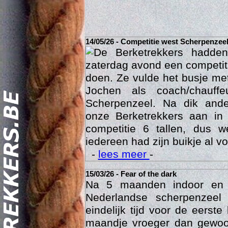
14/05/26 - Competitie west Scherpenzee
De Berketrekkers hadde
zaterdag avond een competit
doen. Ze vulde het busje met
Jochen als coach/chauffe
Scherpenzeel. Na dik ande
onze Berketrekkers aan in
competitie 6 tallen, dus 
Act
iedereen had zijn buikje al vo
-
lees meer
-
15/03/26 - Fear of the dark
Na 5 maanden indoor en
Nederlandse scherpenzee
eindelijk tijd voor de eerst
maandje vroeger dan gewoon