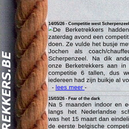
14/05/26 - Competitie west Scherpenzee
De Berketrekkers hadde
zaterdag avond een competit
doen. Ze vulde het busje met
Jochen als coach/chauffe
Scherpenzeel. Na dik ande
onze Berketrekkers aan in
competitie 6 tallen, dus 
Act
iedereen had zijn buikje al vo
-
lees meer
-
15/03/26 - Fear of the dark
Na 5 maanden indoor en 
langs het Nederlandse sc
was het 15 maart dan eindelij
de eerste belgische compet