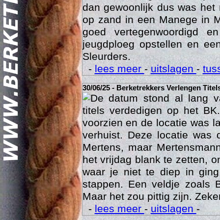
dan gewoonlijk dus was het 
op zand in een Manege in M
goed vertegenwoordigd e
jeugdploeg opstellen en e
Sleurders.
-
lees meer
-
uitslagen
-
tus
30/06/25 - Berketrekkers Verlengen Titel
Geschi
De datum stond al lang v
titels verdedigen op het BK
voorzien en de locatie was l
verhuist. Deze locatie was
Mertens, maar Mertensmann
het vrijdag blank te zetten, 
waar je niet te diep in gi
stappen. Een veldje zoals 
Maar het zou pittig zijn. Zeke
-
lees meer
-
uitslagen
-