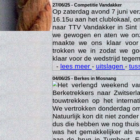
27/06/25 - Competitie Vandakker
Op zaterdag avond 7 juni ve
16.15u aan het clublokaal, o
naar TTV Vandakker in Sint
we gewogen en aten we on
maakte we ons klaar voor
trokken we in zodat we g
klaar voor de wedstrijd tegem
-
lees meer
-
uitslagen
-
tus
Age
04/06/25 - Berkes in Mosnang
Het verlengd weekend va
Berketrekkers naar Zwitser
touwtrekken op het interna
We vertrokken donderdag om
Natuurlijk kon dit niet zonde
dus die hebben we nog thuis
was het gemakkelijker als 
aan de brug in Turnhout. 