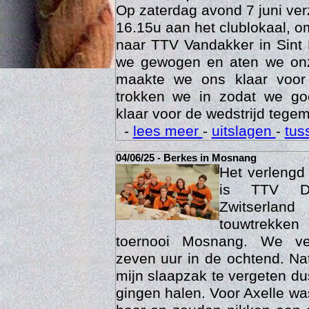
27/06/25 - Competitie Vandakker
Op zaterdag avond 7 juni ve
16.15u aan het clublokaal, o
naar TTV Vandakker in Sint
we gewogen en aten we on
maakte we ons klaar voor
trokken we in zodat we g
klaar voor de wedstrijd tegem
-
lees meer
-
uitslagen
-
tus
Age
04/06/25 - Berkes in Mosnang
Het verleng
is TTV De
Zwitserlan
touwtrekken
toernooi Mosnang. We ve
zeven uur in de ochtend. Nat
mijn slaapzak te vergeten d
gingen halen. Voor Axelle wa