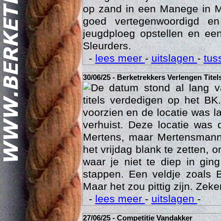
dan gewoonlijk dus was het 
op zand in een Manege in M
goed vertegenwoordigd e
jeugdploeg opstellen en e
Sleurders.
-
lees meer
-
uitslagen
-
tus
30/06/25 - Berketrekkers Verlengen Titel
Geschi
De datum stond al lang v
titels verdedigen op het BK
voorzien en de locatie was l
verhuist. Deze locatie was
Mertens, maar Mertensmann
het vrijdag blank te zetten, 
waar je niet te diep in gi
stappen. Een veldje zoals 
Maar het zou pittig zijn. Zeke
-
lees meer
-
uitslagen
-