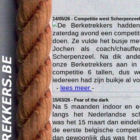
14/05/26 - Competitie west Scherpenzee
De Berketrekkers hadde
zaterdag avond een competit
doen. Ze vulde het busje met
Jochen als coach/chauffe
Scherpenzeel. Na dik ande
onze Berketrekkers aan in
competitie 6 tallen, dus 
Act
iedereen had zijn buikje al vo
-
lees meer
-
15/03/26 - Fear of the dark
Na 5 maanden indoor en 
langs het Nederlandse sc
was het 15 maart dan eindelij
de eerste belgische compet