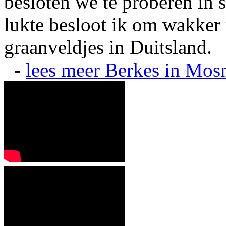
besloten we te proberen in s
lukte besloot ik om wakker t
graanveldjes in Duitsland.
-
lees meer
Berkes in Mos