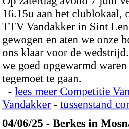
Op zaterdag avond 7 juni v
16.15u aan het clublokaal, 
TTV Vandakker in Sint Len
gewogen en aten we onze b
ons klaar voor de wedstrij
we goed opgewarmd waren e
tegemoet te gaan.
-
lees meer
Competitie Va
Vandakker
-
tussenstand co
04/06/25 - Berkes in Mos