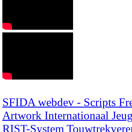
SFIDA webdev - Scripts Fr
Artwork
Internationaal Je
RIST-System
Touwtrekveren