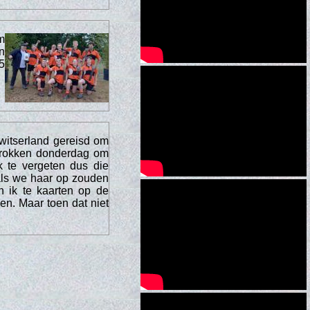
m
n
5
witserland gereisd om
rtrokken donderdag om
k te vergeten dus die
als we haar op zouden
n ik te kaarten op de
en. Maar toen dat niet