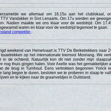
verzamelde we allemaal om 16.15u aan het clublokaal, o
ar TTV Vandakker in Sint Lenaarts. Om 17u werden we gewoge
n. Nadien maakte we ons klaar voor de wedstrijd. Om 17.4
pgewarmd waren en klaar voor de wedstrijd tegemoet te gaan.
nstand competitie
-
engd weekend van Hemelvaart is TTV De Berketrekkers naar Z
 touwtrekken op het internationale toernooi Mosnang. We ve
 in de ochtend. Natuurlijk kon dit niet zonder mijn slaapza
 nog thuis gingen halen. Voor Axelle was het gemakkelijker 
an de brug in Turnhout. Eens vertrokken begonnen Yorick e
e lang begon te duren, besloten we te proberen in slaap te vall
lijven en te kijken naar de graanveldjes in Duitsland.