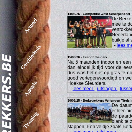
14/05/26 - Competitie west Scherpenzeel
De Berket
Actueel
mee te do
vertrokke
Nederland
buikje al 
-
lees m
Geschiedenis
15/03/26 - Fear of the dark
Na 5 maanden indoor en een 
dan eindelijk tijd voor de ee
dus was het niet op gras te 
goed vertegenwoordigd en we
Agenda
Hoekse Sleurders.
-
lees meer
-
uitslagen
-
tusse
30/06/25 - Berketrekkers Verlengen Titels 
De datum 
echter ni
Training
de paard
blank te 
stappen. Een veldje zoals Berke
-
lees meer
-
uitslagen
-