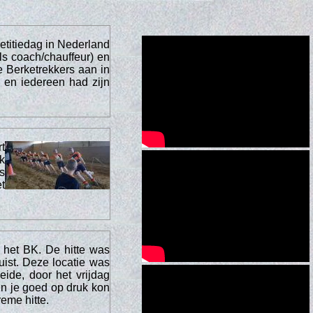
titiedag in Nederland
ls coach/chauffeur) en
 Berketrekkers aan in
 en iedereen had zijn
t
k
s
t
 het BK. De hitte was
uist. Deze locatie was
de, door het vrijdag
 en je goed op druk kon
reme hitte.