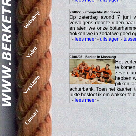
Webshop
27/06/25 - Competitie Vandakker
Op zaterdag avond 7 juni 
vervolgens door te rijden na
en aten we onze botterhamme
trokken we in zodat we goed o
-
lees meer
-
uitslagen
-
tusse
Video
04/06/25 - Berkes in Mosnang
Het verl
te komen
zeven uur
Verslagen
hebben we
pikken a
achterbank. Toen het kaarten t
lukte besloot ik om wakker te b
-
lees meer
-
Contact