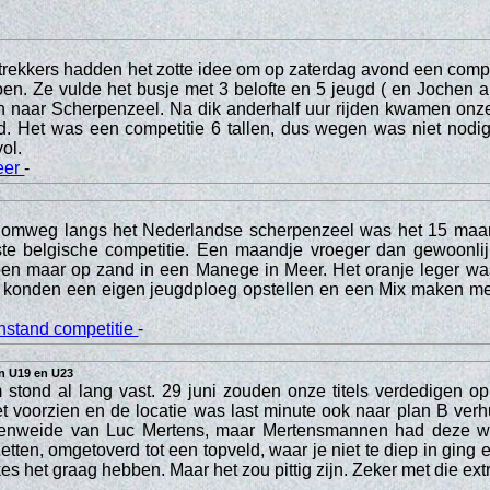
rekkers hadden het zotte idee om op zaterdag avond een compe
en. Ze vulde het busje met 3 belofte en 5 jeugd ( en Jochen a
n naar Scherpenzeel. Na dik anderhalf uur rijden kwamen onze
. Het was een competitie 6 tallen, dus wegen was niet nodig
vol.
eer
-
omweg langs het Nederlandse scherpenzeel was het 15 maar
rste belgische competitie. Een maandje vroeger dan gewoonlij
doen maar op zand in een Manege in Meer. Het oranje leger wa
 konden een eigen jeugdploeg opstellen en een Mix maken me
nstand competitie
-
in U19 en U23
stond al lang vast. 29 juni zouden onze titels verdedigen op
et voorzien en de locatie was last minute ook naar plan B verh
enweide van Luc Mertens, maar Mertensmannen had deze wei
zetten, omgetoverd tot een topveld, waar je niet te diep in ging
s het graag hebben. Maar het zou pittig zijn. Zeker met die ext