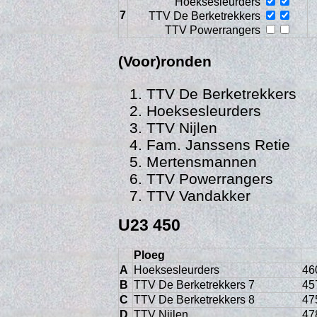
Hoeksesleurders
7
TTV De Berketrekkers
TTV Powerrangers
(Voor)ronden
TTV De Berketrekkers
Hoeksesleurders
TTV Nijlen
Fam. Janssens Retie
Web
Mertensmannen
TTV Powerrangers
TTV Vandakker
U23 450
Ploeg
A
Hoeksesleurders
46
B
TTV De Berketrekkers 7
45
C
TTV De Berketrekkers 8
47
D
TTV Nijlen
47