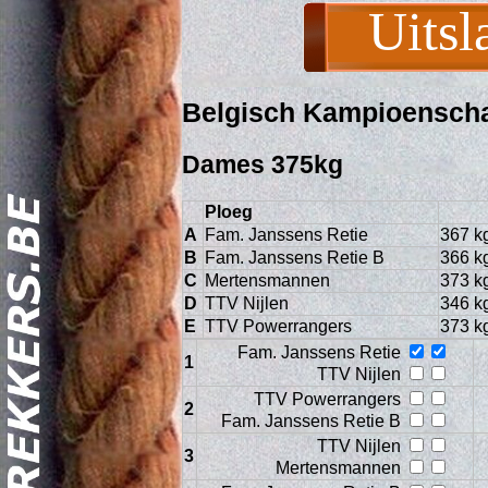
Uitsl
Belgisch Kampioensch
Dames 375kg
Ploeg
A
Fam. Janssens Retie
367 k
B
Fam. Janssens Retie B
366 k
Act
C
Mertensmannen
373 k
D
TTV Nijlen
346 k
E
TTV Powerrangers
373 k
Fam. Janssens Retie
1
TTV Nijlen
TTV Powerrangers
2
Fam. Janssens Retie B
TTV Nijlen
3
Mertensmannen