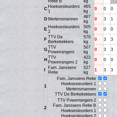
Retie B
kg
Hoeksesleurders
465
C
0
0
0
1
kg
467
D
Mertensmannen
0
3
1
kg
Hoeksesleurders
505
E
0
0
0
2
kg
TTV De
570
F
0
3
3
Berketrekkers
kg
TTV
507
G
0
3
3
Powerrangers
kg
Vers
TTV
422
H
0
0
0
Powerrangers 2
kg
Fam. Janssens
527
I
1
3
3
Retie
kg
Fam. Janssens Retie
Hoeksesleurders 1
1
Mertensmannen
TTV De Berketrekkers
TTV Powerrangers 2
Fam. Janssens Retie B
2
Hoeksesleurders 1
Hoeksesleurders 2