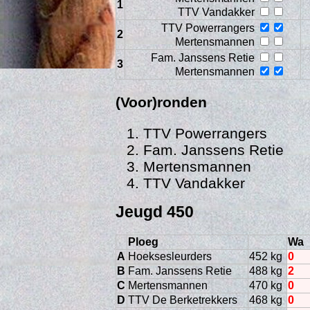
1
TTV Vandakker
TTV Powerrangers
2
Mertensmannen
Fam. Janssens Retie
3
Mertensmannen
(Voor)ronden
TTV Powerrangers
Fam. Janssens Retie
Mertensmannen
Age
TTV Vandakker
Jeugd 450
Ploeg
Wa
A
Hoeksesleurders
452 kg
0
B
Fam. Janssens Retie
488 kg
2
C
Mertensmannen
470 kg
0
D
TTV De Berketrekkers
468 kg
0