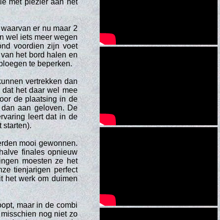
ie met plezier aan het
n waarvan er nu maar 2
n wel iets meer wegen
nd voordien zijn voet
 van het bord halen en
ploegen te beperken.
 kunnen vertrekken dan
 dat het daar wel mee
oor de plaatsing in de
r dan aan geloven. De
varing leert dat in de
 starten).
werden mooi gewonnen.
halve finales opnieuw
ingen moesten ze het
e tienjarigen perfect
it het werk om duimen
oopt, maar in de combi
misschien nog niet zo