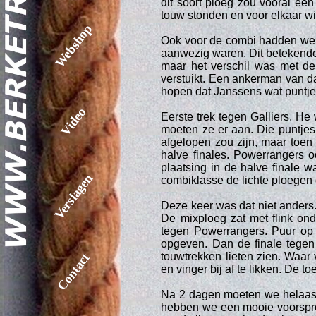
dit soort ploeg zou vooral ee
touw stonden en voor elkaar w
Webshop
Ook voor de combi hadden we b
aanwezig waren. Dit betekend
maar het verschil was met de
verstuikt. Een ankerman van da
hopen dat Janssens wat puntje
Video
Eerste trek tegen Galliers. He
moeten ze er aan. Die puntje
afgelopen zou zijn, maar toen
halve finales. Powerrangers 
plaatsing in de halve finale w
Verslagen
combiklasse de lichte ploegen d
Deze keer was dat niet ander
De mixploeg zat met flink on
tegen Powerrangers. Puur op
opgeven. Dan de finale tegen
touwtrekken lieten zien. Waa
Contact
en vinger bij af te likken. De t
Na 2 dagen moeten we helaas v
hebben we een mooie voorspro