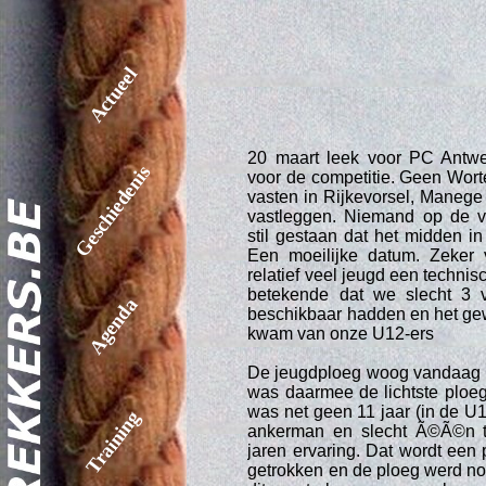
Actueel
20 maart leek voor PC Antw
Geschiedenis
voor de competitie. Geen Worte
vasten in Rijkevorsel, Manege
vastleggen. Niemand op de ve
stil gestaan dat het midden i
Een moeilijke datum. Zeker
relatief veel jeugd een technisc
betekende dat we slecht 3 
Agenda
beschikbaar hadden en het ge
kwam van onze U12-ers
De jeugdploeg woog vandaag 
was daarmee de lichtste ploeg
was net geen 11 jaar (in de U
Training
ankerman en slecht Ã©Ã©n t
jaren ervaring. Dat wordt een
getrokken en de ploeg werd n