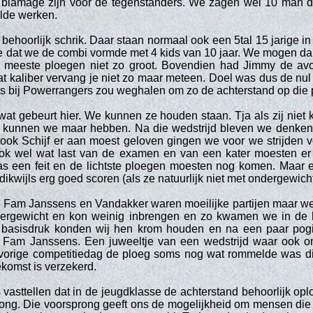
n blamage zijn voor de tegenstanders. We zagen wel 10 man d
ilde werken.
ehoorlijk schrik. Daar staan normaal ook een 5tal 15 jarige i
e dat we de combi vormde met 4 kids van 10 jaar. We mogen da
 meeste ploegen niet zo groot. Bovendien had Jimmy de avo
t kaliber vervang je niet zo maar meteen. Doel was dus de nul
s bij Powerrangers zou weghalen om zo de achterstand op die 
 wat gebeurt hier. We kunnen ze houden staan. Tja als zij niet
s kunnen we maar hebben. Na die wedstrijd bleven we denken
 ook Schijf er aan moest geloven gingen we voor we strijden v
ook wel wat last van de examen en van een kater moesten e
as een feit en de lichtste ploegen moesten nog komen. Maar er
ikwijls erg goed scoren (als ze natuurlijk niet met ondergewicht
s. Fam Janssens en Vandakker waren moeilijke partijen maar 
dergewicht en kon weinig inbrengen en zo kwamen we in de 
 basisdruk konden wij hen krom houden en na een paar pog
 Fam Janssens. Een juweeltje van een wedstrijd waar ook onz
r vorige competitiedag de ploeg soms nog wat rommelde was d
oekomst is verzekerd.
asttellen dat in de jeugdklasse de achterstand behoorlijk opl
ng. Die voorsprong geeft ons de mogelijkheid om mensen die 