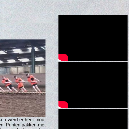
isch werd er heel mooi
en. Punten pakken met