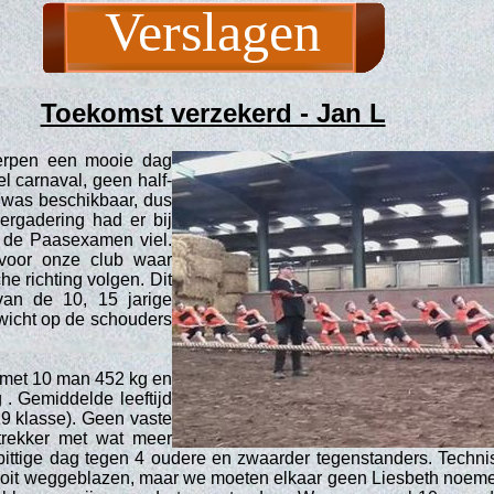
Verslagen
Toekomst verzekerd - Jan L
erpen een mooie dag
l carnaval, geen half-
 was beschikbaar, dus
rgadering had er bij
n de Paasexamen viel.
 voor onze club waar
he richting volgen. Dit
van de 10, 15 jarige
wicht op de schouders
met 10 man 452 kg en
 . Gemiddelde leeftijd
19 klasse). Geen vaste
rekker met wat meer
 pittige dag tegen 4 oudere en zwaarder tegenstanders. Techn
ooit weggeblazen, maar we moeten elkaar geen Liesbeth noem