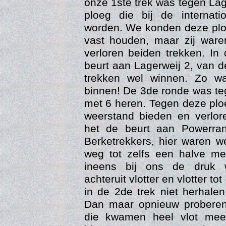
onze 1ste trek was tegen La
ploeg die bij de internat
worden. We konden deze plo
vast houden, maar zij ware
verloren beiden trekken. I
beurt aan Lagerweij 2, van 
trekken wel winnen. Zo w
binnen! De 3de ronde was te
met 6 heren. Tegen deze pl
weerstand bieden en verlo
Trai
het de beurt aan Powerra
Berketrekkers, hier waren w
weg tot zelfs een halve met
ineens bij ons de druk 
achteruit vlotter en vlotter to
in de 2de trek niet herhale
Dan maar opnieuw proberen
die kwamen heel vlot me