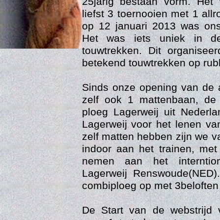
25jarig bestaan vorm. Het
liefst 3 toernooien met 1 al
op 12 januari 2013 was ons 
Het was iets uniek in de
touwtrekken. Dit organisee
betekend touwtrekken op ru
Sinds onze opening van de
zelf ook 1 mattenbaan, d
ploeg Lagerweij uit Nederl
Age
Lagerweij voor het lenen v
zelf matten hebben zijn we 
indoor aan het trainen, me
nemen aan het interntio
Lagerweij Renswoude(NED).
combiploeg op met 3beloften
De Start van de webstrijd