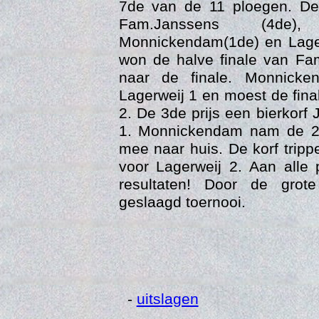
7de van de 11 ploegen. De 
Fam.Janssens (4de),
Monnickendam(1de) en Lager
won de halve finale van Fa
naar de finale. Monnicke
Lagerweij 1 en moest de fina
2. De 3de prijs een bierkorf 
1. Monnickendam nam de 2de
mee naar huis. De korf tripp
voor Lagerweij 2. Aan alle 
resultaten! Door de gro
Vi
geslaagd toernooi.
-
uitslagen