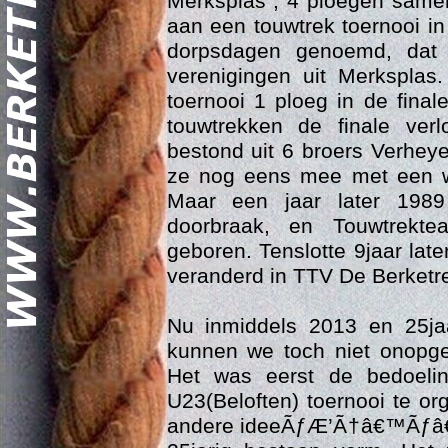
Merksplas , 4 ploegen same
aan een touwtrek toernooi i
dorpsdagen genoemd, dat 
verenigingen uit Merksplas.
toernooi 1 ploeg in de final
touwtrekken de finale ver
bestond uit 6 broers Verheye
ze nog eens mee met een we
Geschi
Maar een jaar later 198
doorbraak, en Touwtrekt
geboren. Tenslotte 9jaar la
veranderd in TTV De Berketr
Nu inmiddels 2013 en 25ja
kunnen we toch niet onopge
Het was eerst de bedoelin
U23(Beloften) toernooi te o
andere ideeÃƒÆ’Ã†â€™Ãƒâ€š