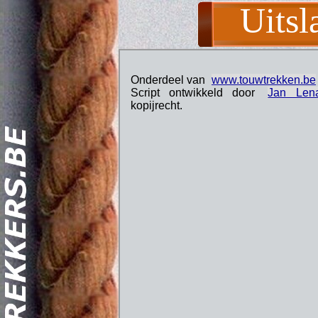
Uitsl
Act