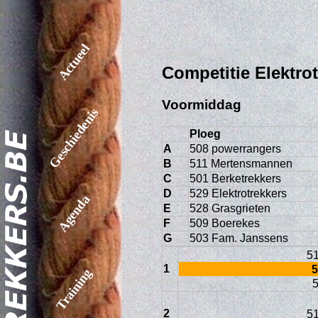
Actueel
Competitie Elektro
Voormiddag
Geschiedenis
Ploeg
A
508 powerrangers
B
511 Mertensmannen
C
501 Berketrekkers
D
529 Elektrotrekkers
Agenda
E
528 Grasgrieten
F
509 Boerekes
G
503 Fam. Janssens
5
1
5
Training
5
2
5