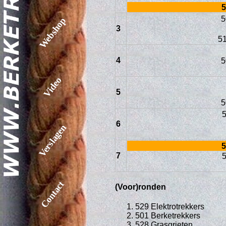
5
5
Webshop
3
5
4
5
Video
5
5
5
6
Verslagen
5
7
5
Contact
(Voor)ronden
529 Elektrotrekkers
501 Berketrekkers
528 Grasgrieten