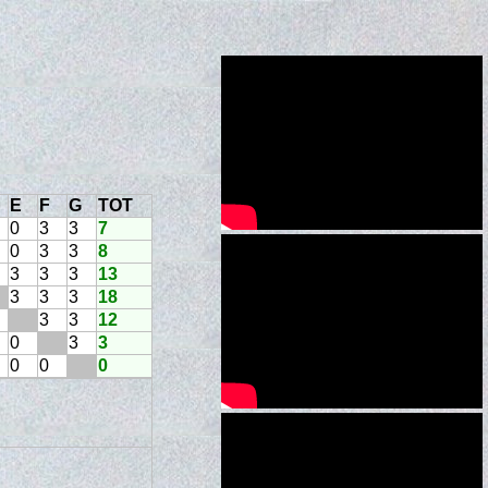
E
F
G
TOT
0
3
3
7
0
3
3
8
3
3
3
13
3
3
3
18
3
3
12
0
3
3
0
0
0