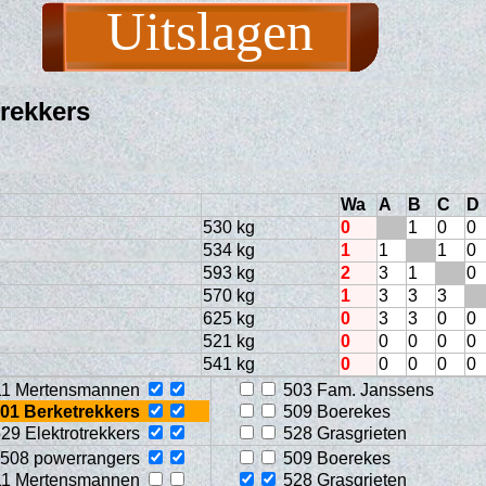
Uitslagen
trekkers
Wa
A
B
C
D
530 kg
0
1
0
0
534 kg
1
1
1
0
593 kg
2
3
1
0
570 kg
1
3
3
3
625 kg
0
3
3
0
0
521 kg
0
0
0
0
0
541 kg
0
0
0
0
0
11 Mertensmannen
503 Fam. Janssens
01 Berketrekkers
509 Boerekes
29 Elektrotrekkers
528 Grasgrieten
508 powerrangers
509 Boerekes
11 Mertensmannen
528 Grasgrieten