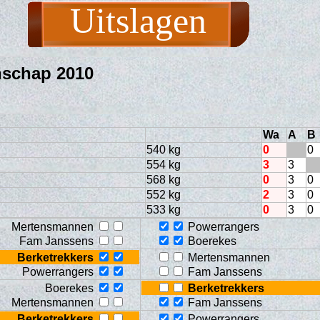
Uitslagen
nschap 2010
Wa
A
B
540 kg
0
0
554 kg
3
3
568 kg
0
3
0
552 kg
2
3
0
533 kg
0
3
0
Mertensmannen
Powerrangers
Fam Janssens
Boerekes
Berketrekkers
Mertensmannen
Powerrangers
Fam Janssens
Boerekes
Berketrekkers
Mertensmannen
Fam Janssens
Berketrekkers
Powerrangers