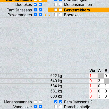
Boerekes
Mertensmannen
Fam Janssens
Berketrekkers
Powerrangers
Boerekes
Wa
A
B
622 kg
1
0
640 kg
0
3
634 kg
1
0
1
631 kg
0
0
0
633 kg
0
3
3
Mertensmannen
Fam Janssens 2
Vandakker
Parochiebladje