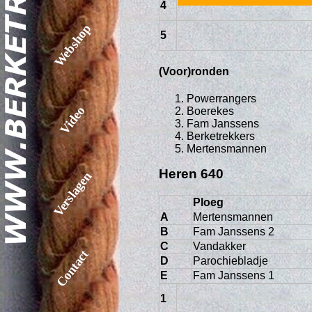
4
Webshop
5
(Voor)ronden
Powerrangers
Video
Boerekes
Fam Janssens
Berketrekkers
Mertensmannen
Heren 640
Verslagen
Ploeg
A
Mertensmannen
B
Fam Janssens 2
C
Vandakker
Contact
D
Parochiebladje
E
Fam Janssens 1
1