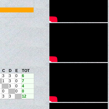
C
D
E
TOT
3
3
0
6
1
3
0
7
3
0
4
0
0
0
3
3
12