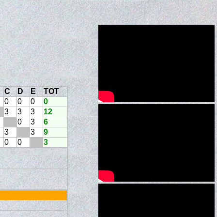
C
D
E
TOT
0
0
0
0
3
3
3
12
0
3
6
3
3
9
0
0
3