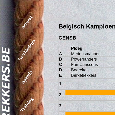
Actueel
Belgisch Kampioe
GENSB
Geschiedenis
Ploeg
A
Mertensmannen
B
Powerrangers
C
Fam Janssens
D
Boerekes
Agenda
E
Berketrekkers
1
2
Training
3