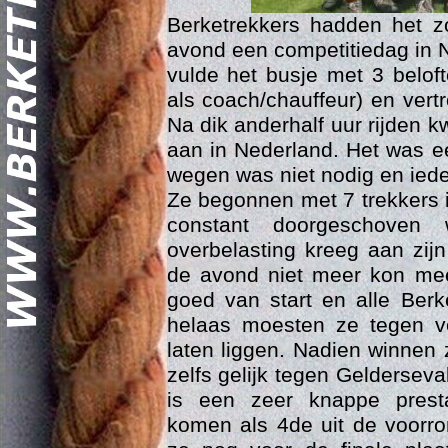
Berketrekkers hadden het z
avond een competitiedag in 
vulde het busje met 3 belof
als coach/chauffeur) en ver
Na dik anderhalf uur rijden
aan in Nederland. Het was ee
wegen was niet nodig en ieder
Geschi
Ze begonnen met 7 trekkers i
constant doorgeschoven 
overbelasting kreeg aan zij
de avond niet meer kon mee
goed van start en alle Ber
helaas moesten ze tegen v
laten liggen. Nadien winnen
zelfs gelijk tegen Gelderseva
is een zeer knappe presta
komen als 4de uit de voorr