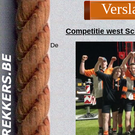
Versl
Competitie west Sc
De
Act