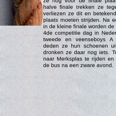
ze nog voor de finale pla
halve finale trekken ze te
verliezen ze dit en beteken
plaats moeten strijden. Na 
in de kleine finale worden d
4de competitie dag in Nede
tweede en veenseboys A we
deden ze hun schoenen ui
dronken ze daar nog iets. T
naar Merksplas te rijden en
Age
de bus na een zware avond.