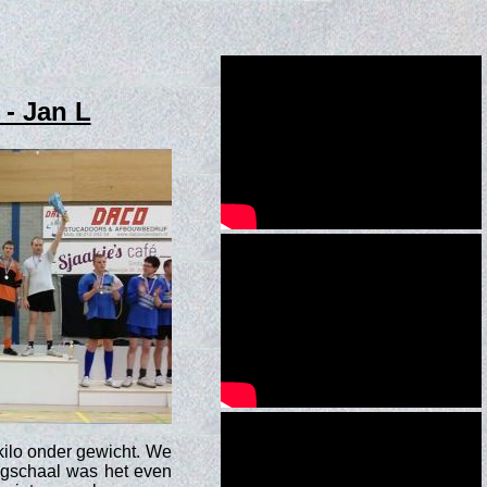
- Jan L
kilo onder gewicht. We
eegschaal was het even