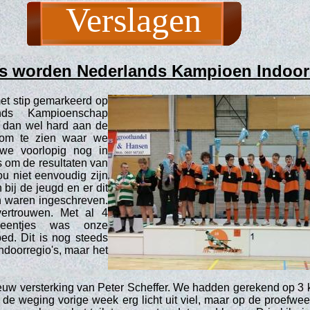
Verslagen
rs worden Nederlands Kampioen Indoor 
met stip gemarkeerd op
nds Kampioenschap
 dan wel hard aan de
, om te zien waar we
 we voorlopig nog in
s om de resultaten van
ou niet eenvoudig zijn
bij de jeugd en er dit
n waren ingeschreven.
ertrouwen. Met al 4
beentjes was onze
ed. Dit is nog steeds
ndoorregio's, maar het
uw versterking van Peter Scheffer. We hadden gerekend op 3 
t de weging vorige week erg licht uit viel, maar op de proefw