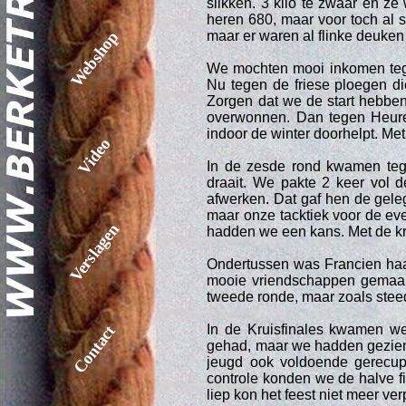
slikken. 3 klio te zwaar en ze 
heren 680, maar voor toch al sm
maar er waren al flinke deuken
Webshop
We mochten mooi inkomen tege
Nu tegen de friese ploegen di
Zorgen dat we de start hebben
overwonnen. Dan tegen Heure.
indoor de winter doorhelpt. Me
Video
In de zesde rond kwamen teg
draait. We pakte 2 keer vol 
afwerken. Dat gaf hen de gel
maar onze tacktiek voor de ev
Verslagen
hadden we een kans. Met de kr
Ondertussen was Francien haar
mooie vriendschappen gemaak
tweede ronde, maar zoals stee
In de Kruisfinales kwamen w
Contact
gehad, maar we hadden gezien
jeugd ook voldoende gerecupe
controle konden we de halve fi
liep kon het feest niet meer ve