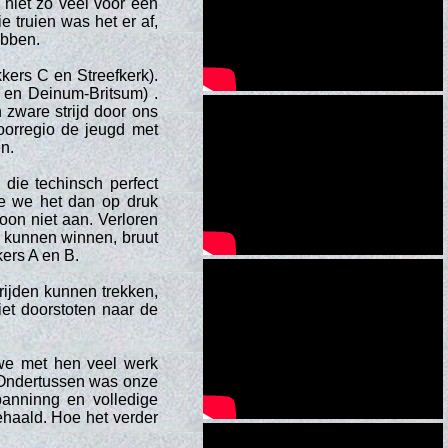
s niet zo veel voor een
e truien was het er af,
ebben.
ers C en Streefkerk).
p en Deinum-Britsum) .
 zware strijd door ons
oorregio de jeugd met
n.
ie techinsch perfect
de we het dan op druk
on niet aan. Verloren
t kunnen winnen, bruut
ers A en B.
rijden kunnen trekken,
et doorstoten naar de
we met hen veel werk
 Ondertussen was onze
panninng en volledige
ehaald. Hoe het verder