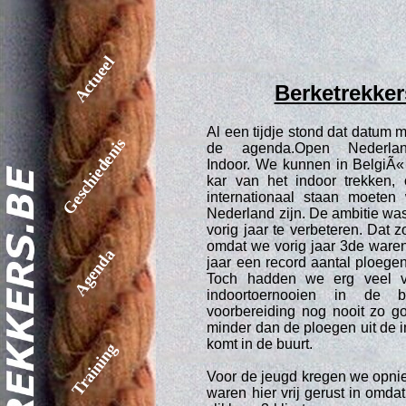
Actueel
Berketrekke
Al een tijdje stond dat datum 
Geschiedenis
de agenda.Open Nederla
Indoor. We kunnen in BelgiÃ«
kar van het indoor trekken
internationaal staan moeten
Nederland zijn. De ambitie wa
vorig jaar te verbeteren. Dat z
omdat we vorig jaar 3de waren 
Agenda
jaar een record aantal ploege
Toch hadden we erg veel v
indoortoernooien in de 
voorbereiding nog nooit zo go
minder dan de ploegen uit de i
komt in de buurt.
Training
Voor de jeugd kregen we opnie
waren hier vrij gerust in omda