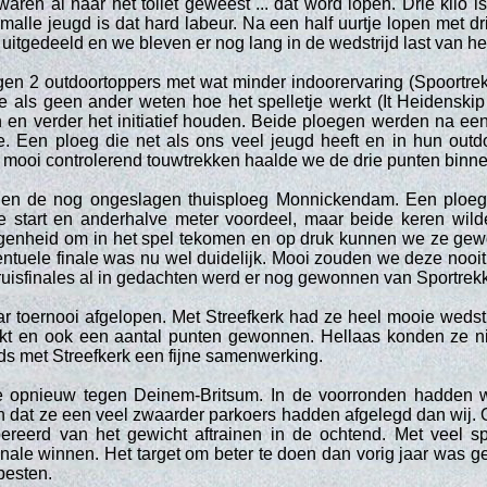
waren al naar het toilet geweest ... dat word lopen. Drie kilo i
alle jeugd is dat hard labeur. Na een half uurtje lopen met dri
 uitgedeeld en we bleven er nog lang in de wedstrijd last van h
n 2 outdoortoppers met wat minder indoorervaring (Spoortrekk
e als geen ander weten hoe het spelletje werkt (It Heidenski
 en verder het initiatief houden. Beide ploegen werden na een
 Een ploeg die net als ons veel jeugd heeft en in hun outd
t mooi controlerend touwtrekken haalde we de drie punten binne
en de nog ongeslagen thuisploeg Monnickendam. Een ploeg d
de start en anderhalve meter voordeel, maar beide keren wil
egenheid om in het spel tekomen en op druk kunnen we ze gewo
entuele finale was nu wel duidelijk. Mooi zouden we deze nooi
uisfinales al in gedachten werd er nog gewonnen van Sportrekk
 toernooi afgelopen. Met Streefkerk had ze heel mooie wedst
t en ook een aantal punten gewonnen. Hellaas konden ze ni
ds met Streefkerk een fijne samenwerking.
e opnieuw tegen Deinem-Britsum. In de voorronden hadden 
 dat ze een veel zwaarder parkoers hadden afgelegd dan wij.
reerd van het gewicht aftrainen in de ochtend. Met veel s
nale winnen. Het target om beter te doen dan vorig jaar was g
rpesten.