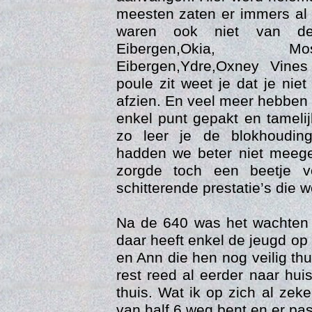
meesten zaten er immers al
waren ook niet van de
Eibergen,Okia, Mosnang
Eibergen,Ydre,Oxney Vine
poule zit weet je dat je ni
afzien. En veel meer hebben
Gedra
enkel punt gepakt en tameli
zo leer je de blokhoudin
hadden we beter niet meeg
zorgde toch een beetje 
schitterende prestatie’s die 
Na de 640 was het wachten o
daar heeft enkel de jeugd o
en Ann die hen nog veilig th
rest reed al eerder naar hu
thuis. Wat ik op zich al zek
van half 6 weg bent en er pas