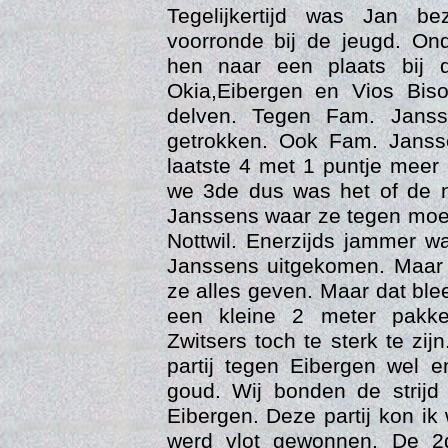
Tegelijkertijd was Jan b
voorronde bij de jeugd. Ond
hen naar een plaats bij 
Okia,Eibergen en Vios Bis
delven. Tegen Fam. Janss
getrokken. Ook Fam. Janss
laatste 4 met 1 puntje meer
we 3de dus was het of de 
Vers
Janssens waar ze tegen moes
Nottwil. Enerzijds jammer 
Janssens uitgekomen. Maar 
ze alles geven. Maar dat bl
een kleine 2 meter pakk
Zwitsers toch te sterk te z
partij tegen Eibergen wel 
goud. Wij bonden de strij
Eibergen. Deze partij kon ik
werd vlot gewonnen. De 2