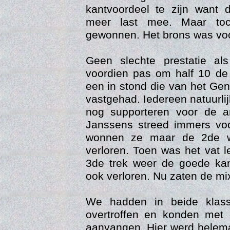
kantvoordeel te zijn want
meer last mee. Maar to
gewonnen. Het brons was voo
Geen slechte prestatie a
voordien pas om half 10 de
een in stond die van het Ge
vastgehad. Iedereen natuurlij
nog supporteren voor de 
Con
Janssens streed immers voo
wonnen ze maar de 2de w
verloren. Toen was het vat 
3de trek weer de goede ka
ook verloren. Nu zaten de mi
We hadden in beide klass
overtroffen en konden met
aanvangen. Hier werd helema