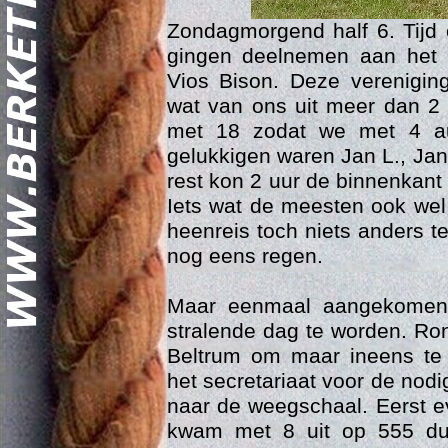
Zondagmorgend half 6. Tijd
gingen deelnemen aan het i
Vios Bison. Deze vereniging
wat van ons uit meer dan 2
met 18 zodat we met 4 au
gelukkigen waren Jan L., Jan
rest kon 2 uur de binnenkan
Geschi
Iets wat de meesten ook we
heenreis toch niets anders t
nog eens regen.
Maar eenmaal aangekomen
stralende dag te worden. Ron
Beltrum om maar ineens te
het secretariaat voor de no
naar de weegschaal. Eerst 
kwam met 8 uit op 555 du