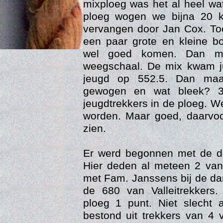
mixploeg was het al heel wa
ploeg wogen we bijna 20 ki
vervangen door Jan Cox. To
een paar grote en kleine 
wel goed komen. Dan maa
weegschaal. De mix kwam ju
jeugd op 552.5. Dan maa
gewogen en wat bleek? 3
jeugdtrekkers in de ploeg. W
worden. Maar goed, daarvoo
Age
zien.
Er werd begonnen met de d
Hier deden al meteen 2 van
met Fam. Janssens bij de da
de 680 van Valleitrekkers
ploeg 1 punt. Niet slecht 
bestond uit trekkers van 4 