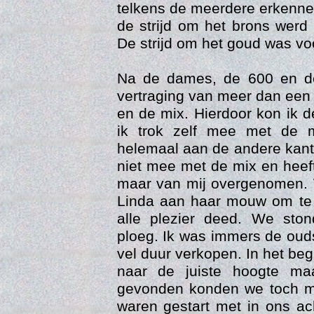
telkens de meerdere erkenne
de strijd om het brons werd
De strijd om het goud was v
Na de dames, de 600 en d
vertraging van meer dan een 
en de mix. Hierdoor kon ik 
ik trok zelf mee met de m
helemaal aan de andere kant 
Web
niet mee met de mix en heef
maar van mij overgenomen. 
Linda aan haar mouw om te 
alle plezier deed. We sto
ploeg. Ik was immers de ou
vel duur verkopen. In het be
naar de juiste hoogte m
gevonden konden we toch m
waren gestart met in ons ac