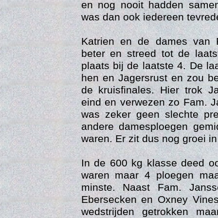
en nog nooit hadden samen
was dan ook iedereen tevrede
Katrien en de dames van 
beter en streed tot de laa
plaats bij de laatste 4. De la
hen en Jagersrust en zou be
de kruisfinales. Hier trok 
eind en verwezen zo Fam. Ja
was zeker geen slechte pre
Trai
andere damesploegen gemid
waren. Er zit dus nog groei i
In de 600 kg klasse deed o
waren maar 4 ploegen maa
minste. Naast Fam. Jans
Ebersecken en Oxney Vines 
wedstrijden getrokken ma